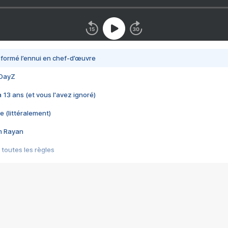
nsformé l’ennui en chef-d’œuvre
 DayZ
 a 13 ans (et vous l'avez ignoré)
e (littéralement)
im Rayan
 toutes les règles
s les jeux vidéo
us choquant de Rockstar ? - Le scandale BULLY
e plus moche de Steam
du RÊVE tourne au CAUCHEMAR