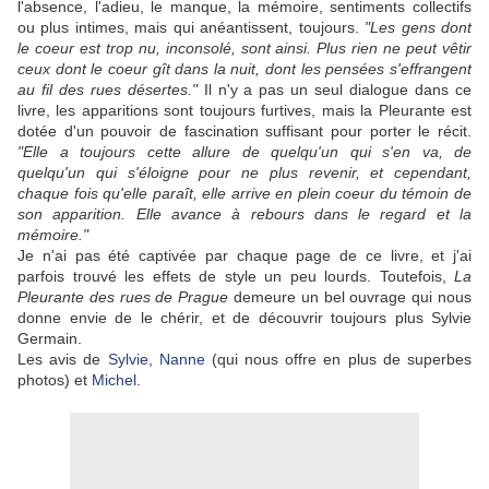
l'absence, l'adieu, le manque, la mémoire, sentiments collectifs
ou plus intimes, mais qui anéantissent, toujours.
"Les gens dont
le coeur est trop nu, inconsolé, sont ainsi. Plus rien ne peut vêtir
ceux dont le coeur gît dans la nuit, dont les pensées s'effrangent
au fil des rues désertes."
Il n'y a pas un seul dialogue dans ce
livre, les apparitions sont toujours furtives, mais la Pleurante est
dotée d'un pouvoir de fascination suffisant pour porter le récit.
"Elle a toujours cette allure de quelqu'un qui s'en va, de
quelqu'un qui s'éloigne pour ne plus revenir, et cependant,
chaque fois qu'elle paraît, elle arrive en plein coeur du témoin de
son apparition. Elle avance à rebours dans le regard et la
mémoire."
Je n'ai pas été captivée par chaque page de ce livre, et j'ai
parfois trouvé les effets de style un peu lourds. Toutefois,
La
Pleurante des rues de Prague
demeure un bel ouvrage qui nous
donne envie de le chérir, et de découvrir toujours plus Sylvie
Germain.
Les avis de
Sylvie
,
Nanne
(qui nous offre en plus de superbes
photos) et
Michel
.