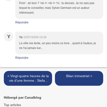
Pom' : ah bon ? <br /> <br /> Ys : tu devrais. Je ne sais pas
lequel te conseiller, mais Sylvie Germain est un auteur
intéressant.
Répondre
Y
Ys
02/07/2009 19:30
La ville me tente, un peu moins ce livre... quant à l'auteur, je
ne l'ai jamais lue...
Répondre
< Vingt-quatre heures de la
Bilan trimestriel >
vie d'une femme ; Stefan
Zweig
Hébergé par Canalblog
Top articles