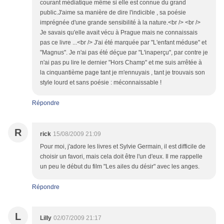
courant médiatique même si elle est connue du grand
public.J'aime sa manière de dire l'indicible , sa poésie
imprégnée d'une grande sensibilité à la nature.<br /> <br />
Je savais qu'elle avait vécu à Prague mais ne connaissais
pas ce livre ...<br /> J'ai été marquée par "L'enfant méduse" et
"Magnus". Je n'ai pas été déçue par "L'inaperçu", par contre je
n'ai pas pu lire le dernier "Hors Champ" et me suis arrêtée à
la cinquantième page tant je m'ennuyais , tant je trouvais son
style lourd et sans poésie : méconnaissable !
Répondre
R
rick
15/08/2009 21:09
Pour moi, j'adore les livres et Sylvie Germain, il est difficile de
choisir un favori, mais cela doit être l'un d'eux. Il me rappelle
un peu le début du film "Les ailes du désir" avec les anges.
Répondre
L
Lilly
02/07/2009 21:17