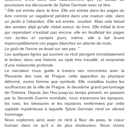
poursuivre ma découverte de Sylvie Germain avec ce titre.
" Elle est entrée dans le livre. Elle est entrée dans les pages du
livre comme un vagabond pénètre dans une maison vide, dans
un jardin à l'abandon. Elle est entrée, soudain. Mais cela faisait
des années déjà qu'elle rôdait autour du livre. Elle frôlait le livre
qui cependant n'existait pas encore, elle en feuilletait les pages
non écrites et certains jours, même, elle a fait bruire
imperceptiblement ces pages blanches en attente de mots.
Le goût de l'encre se levait sur ses pas. "
Les quelques lignes qui ouvrent ce récit plongent immédiatement
le lecteur dans une histoire au style très travaillé, et empreinte
d'une mélancolie profonde.
Le narrateur nous guide à travers ses rencontres avec la
Pleurante des rues de Prague, cette apparition au physique
déformé, moins femme que symbole. Elle cristallise toutes les
souffrances de la ville de Prague, le deuxième grand personnage
de l'histoire. Depuis Jan Hus jusqu'au temps présent, en passant
par la Seconde Guerre mondiale, nous traversons les époques,
les rues, les blessures et les injustices renfermées par cette
capitale mystérieuse à laquelle Sylvie Germain rend un vibrant
hommage.
Nous explorons ainsi avec ce récit à fleur de peau, le coeur
humain dans ce qu'il a de plus douloureux. Nous vivons