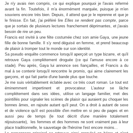
Je n'y avais rien compris, ce qui explique pourquoi je l'avais refermé
avant la fin. Toutefois, il m'a énormément marquée, puisque je m'en
souviens encore très bien. Depuis, il attend que je le reprenne et que je
le finisse. En fait, j'ai préféré lire
Elles se rendent pas compte
, parce
que je sortais de plusieurs lectures franchement déprimantes, et j'avais
besoin de rire un peu.
Francis est invité à une fête costumée chez son amie Gaya, une jeune
fille de bonne famille. Il s'y rend déguisé en femme, et prend beaucoup
de plaisir à tromper tout le monde sur son identité.
Sa pseudo enquête commence lorsqu'il aperçoit un type bizarre, et qu'il
retrouve Gaya complètement droguée (ce qui l'amuse encore à ce
stade). Peu après, Gaya lui annonce ses fiançailles, et Francis a du
mal à se contenir lorsqu'il rencontre le promis, qui aime clairement les
garçons, et qui fait partie d'une bande plus que louche.
Je me suis véritablement éclatée avec ce très court roman. Le tout est
éminemment impertinent et provocateur. L'auteur se lâche
complètement dans ses idées, utilise un langage familier, met des
pointillés pour signaler les scènes de plaisir qui auraient pu choquer les
bonnes âmes, en rajoute autant qu'il peut. On a droit à autant de sexe
et de violence qu'il est possible d'en mettre en si peu de pages et en
aussi peu de temps (le tout décrit d'une manière totalement
réjouissante), les femmes et des hommes ne sont vraiment pas à leur
place traditionnelle, le sauvetage de l'héroïne l'est encore moins...