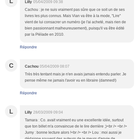
L
Lilly
05/04/2009 09:38
Cachou : je ne suis vraiment pas sûre que ce soit un de ses
livres les plus connus. Mais Vian va être à la mode, "Lire"
vient de lui consacrer un numéro (je l'ai acheté, mais rien de
bien passionnant malheureusement), puisqu'il va être édité
par la Pléïade en 2010.
Répondre
C
Cachou
05/04/2009 08:07
Très très tentant mais je n'en avais jamais entendu parler. Je
pense même ne jamais l'avoir vu en libraire (damned!)
Répondre
L
Lilly
28/03/2009 09:04
Tamara : Co. avait vraiment eu une excellente idée, surtout
que ton billet m'a convaincue de le lire derrière ;)<br /> <br />
Jumy : bonne lecture alors !<br /> <br /> Lou : moi aussi je
dédaigne souvent des auteurs de je meurs d'envie de