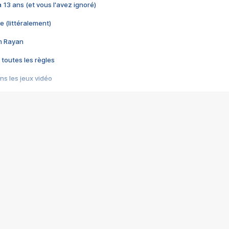
 a 13 ans (et vous l'avez ignoré)
e (littéralement)
im Rayan
 toutes les règles
s les jeux vidéo
us choquant de Rockstar ? - Le scandale BULLY
e plus moche de Steam
du RÊVE tourne au CAUCHEMAR
pendant 8 heures
it… à tort
umiliés par un jeu vidéo
ire - Final Fantasy 8
ti un empire - Age of Empires