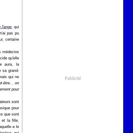
 l'ange
, qui
n'ai pas pu
r, certaine
es médecins
cide qu'elle
le aura, la
de sa grand-
 mais qui ne
Publicité
t-être... on
lement pour
ateurs sont
usique pour
 ce que sont
t la fille,
aquelle a le
ecteur, qui