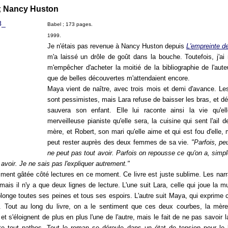
; Nancy Huston
Babel ; 173 pages.
1999.
Je n'étais pas revenue à Nancy Huston depuis
L'empreinte de
m'a laissé un drôle de goût dans la bouche. Toutefois, j'ai 
m'empêcher d'acheter la moitié de la bibliographie de l'auteu
que de belles découvertes m'attendaient encore.
Maya vient de naître, avec trois mois et demi d'avance. L
sont pessimistes, mais Lara refuse de baisser les bras, et dé
sauvera son enfant. Elle lui raconte ainsi la vie qu'el
merveilleuse pianiste qu'elle sera, la cuisine qui sent l'ail 
mère, et Robert, son mari qu'elle aime et qui est fou d'elle,
peut rester auprès des deux femmes de sa vie.
"Parfois, peu
ne peut pas tout avoir. Parfois on repousse ce qu'on a, simp
 avoir. Je ne sais pas l'expliquer autrement."
iment gâtée côté lectures en ce moment. Ce livre est juste sublime. Les narr
ais il n'y a que deux lignes de lecture. L'une suit Lara, celle qui joue la m
 plonge toutes ses peines et tous ses espoirs. L'autre suit Maya, qui exprime
. Tout au long du livre, on a le sentiment que ces deux courbes, la mère e
 et s'éloignent de plus en plus l'une de l'autre, mais le fait de ne pas savoir l
te tout pathos. Tout le roman se déroule dans un état de tension pour le l