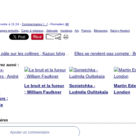
ounette à 11:24 -
Commentaires [
…
]
- Permalien [
#
]
ages torturés
,
Cage à oiseaux
,
Jalousie
,
musique
,
Art
,
France
,
Blessures
,
Nancy Huston
Lumière pâle sur les collines ; Kazuo Ishiguro
ez aussi :
Le bruit et la fureur
Sonietchka -
Martin Ede
-
; William Faulkner
Ludmila Oulitskaïa
London
rs ;
de
ires
Ajouter un commentaire