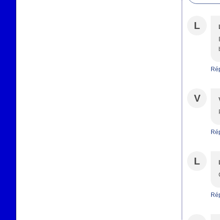
L
Ré
V
Ré
L
Ré