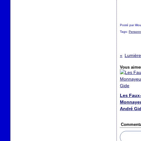
Posté par lill
Tags:
Personn
Vous aimer
Les Faux
Monnayeu
André Gi
Commenta