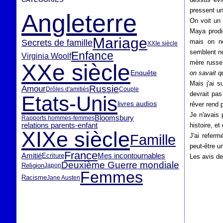
pressent un
Angleterre
On voit un 
Maya prodig
Mariage
Secrets de famille
mais on ne
XXIe siècle
semblent no
Enfance
Virginia Woolf
mère russe,
XXe siècle
Enquête
on savait q
Mais j'ai 
Russie
Amour
Drôles d'amitiés
Couple
devrait pas
Etats-Unis
livres audios
rêver rend 
Je n'avais 
Bloomsbury
Rapports hommes-femmes
relations parents-enfant
histoire, et
XIXe siècle
Famille
J'ai refer
peut-être u
France
Amitié
Mes incontournables
Ecriture
Les avis d
Deuxième Guerre mondiale
Religion
Japon
Femmes
Racisme
Jane Austen