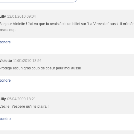
Lilly
12/01/2010 09:04
Bonjour Violette ! J'ai vu que tu avais écrit un billet sur "La Virevolte" aussi, il m'int
beaucoup !
pondre
Violette
11/01/2010 13:56
Prodige est un gros coup de coeur pour moi aussi!
pondre
Lilly
05/04/2009 18:21
Cécile : j'espère qu'il te plaira !
pondre