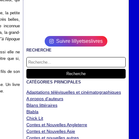
e, la petite
rès belles,
e inconnue
, la grand-
:
"à l'époque
Suivre lillyetseslivres
RECHERCHE
ssi elle ne
être que si,
fils de son
CATÉGORIES PRINCIPALES
e. Un livre
me.
Adaptations télévisuelles et cinématographiques
A propos d'auteurs
Bilans littéraires
Blabla
Chick Lit
Contes et Nouvelles Angleterre
Contes et Nouvelles Asie
Contes et nouvelles autres