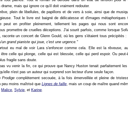
 drame, mais qui ignore ce qu'il doit vraiment redouter.
rêve, plein de libellules, de papillons et de vers à soie, ainsi que de musiqu
ieuse. Tout le livre est baigné de délicatesse et d'images métaphoriques t
 peut en profiter pleinement, tellement les pages qui nous sont encor
us promettre de cruelles déceptions. J'ai sourit parfois, comme lorsque Sofia
 raconte un concert de Glenn Gould, où les gens s'étaient tous précipités 
u'un grand pianiste qui joue, c'est une urgence."
surtout eu mal de voir Lara s'enfoncer comme cela. Elle est la rêveuse, au
 être celle qui plonge, celle qui est blessée, celle qui perd espoir. Ou peut-
plus fragile sans doute.
pas vu venir la fin, ce qui prouve que Nancy Huston tenait parfaitement les 
 qu'elle n'est pas un auteur qui surprend son lecteur d'une seule façon.
mé
Prodige
complètement secouée, à la fois émerveillée et pleine de tristess
n peu moins maîtrisé que
Lignes de faille
, mais un coup de maître quand mê
e
Malice
,
Sylvie
, et
Karine
.