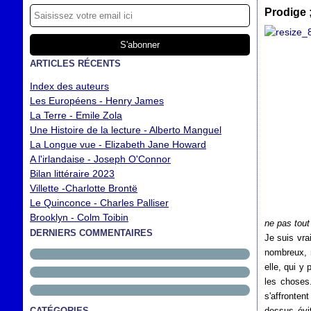
Prodige 
ARTICLES RÉCENTS
Index des auteurs
Les Européens - Henry James
La Terre - Emile Zola
Une Histoire de la lecture - Alberto Manguel
La Longue vue - Elizabeth Jane Howard
A l'irlandaise - Joseph O'Connor
Bilan littéraire 2023
Villette -Charlotte Brontë
Le Quinconce - Charles Palliser
Brooklyn - Colm Toibin
ne pas tout
DERNIERS COMMENTAIRES
Je suis vra
nombreux, m
elle, qui y
les choses
s'affrontent
CATÉGORIES
dessus évi