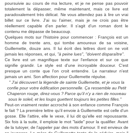
poursuivie au cours de ma lecture, et je ne pense pas pouvoir
totalement la dépasser, même maintenant, mais ce livre est
paradoxalement très délicat. Ne vous attendez pas à lire un vrai
billet sur ce livre. J'ai su l'aimer, mais je ne crois pas être
réellement capable d'en parler. Il s'agit d'un roman dont le
contenu me dépasse de beaucoup.
Quelques mots sur l'histoire pour commencer : François est un
homme de trente ans, qui tombe amoureux de sa voisine,
Guillemette, douze ans. Il lui écrit des lettres dont on ne voit
jamais les réponses, et qui,
"à peine lues"
,
"doivent disparaître"
.
Ce livre est un magnifique texte sur l'enfance et sur ce que
signifie grandir. Le style est d'une incroyable douceur. C'est
presque un conte que l'on croit entendre. Le narrateur n'est
jamais un ami. Son affection pour Guillemette répulse.
" J'ai découvert la légende de sainte Guillemette, et je vous la
confie pour votre édification personnelle. Ça ressemble au Petit
Chaperon rouge, direz-vous ? Parce qu'il n'y a rien de nouveau
sous le soleil, et les loups guettent toujours les petites filles."
Peut-on vraiment rester accroché à son enfance comme François
le fait ? La première lettre qu'il envoie à Guillemette est celle d'un
gosse. Elle l'attire, elle le vexe, il lui dit qu'elle est repoussante.
Six fois à la suite, il emploie le mot "laide" pour la qualifier. Avant
de la tutoyer, de l'appeler par des mots d'amour. Il est envieux de