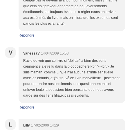
compte pas le devenir avant un bon moment, mais j'imagine
que cela doit provoquer nombre de bouleversements
émotionnels pas toujours évidents à régler (sans en arriver
aux extrémités du livre, mais en littérature, les extrêmes sont
parfois les plus éclairants).
Répondre
V
VanessaV
14/04/2009 15:53
Ravie de voir que ce livre si "délicat" à bien des sens
commence à être lu dans la bloggosphère!<br /> <br /> Je
suis maman, comme Lily, je n'ai aucune affinité sensuelle
avec les enfants, et j'ai trouvé ce livre merveilleux... justement
pour reprendre nos sentiments, nos questionnements et
enlever toute la poussière bien pensante que nous avons
gardé sur des liens filiaux pas si évidents.
Répondre
L
Lilly
17/02/2009 14:29