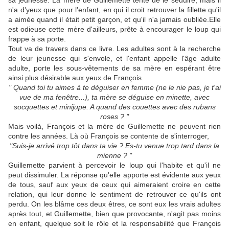
sa jeunesse. La mère de Guillemette tente de le séduire, mais il
n'a d'yeux que pour l'enfant, en qui il croit retrouver la fillette qu'il
a aimée quand il était petit garçon, et qu'il n'a jamais oubliée
.Elle
est odieuse cette mère d'ailleurs, prête à encourager le loup qui
frappe à sa porte.
Tout va de travers dans ce livre. Les adultes sont à la recherche
de leur jeunesse qui s'envole, et l'enfant appelle l'âge adulte
adulte, porte les sous-vêtements de sa mère en espérant être
ainsi plus désirable aux yeux de François.
" Quand toi tu aimes à te déguiser en femme (ne le nie pas, je t'ai
vue de ma fenêtre...), ta mère se déguise en minette, avec
socquettes et minijupe. A quand des couettes avec des rubans
roses ? "
Mais voilà, François et la mère de Guillemette ne peuvent rien
contre les années. Là où François se contente de s'interroger,
"Suis-je arrivé trop tôt dans ta vie ? Es-tu venue trop tard dans la
mienne ? "
Guillemette parvient à percevoir le loup qui l'habite et qu'il ne
peut dissimuler. La réponse qu'elle apporte est évidente aux yeux
de tous, sauf aux yeux de ceux qui aimeraient croire en cette
relation, qui leur donne le sentiment de retrouver ce qu'ils ont
perdu. On les blâme ces deux êtres, ce sont eux les vrais adultes
après tout, et Guillemette, bien que provocante, n'agit pas moins
en enfant, quelque soit le rôle et la responsabilité que François