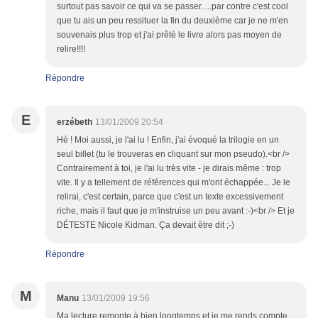
surtout pas savoir ce qui va se passer.....par contre c'est cool
que tu ais un peu ressituer la fin du deuxième car je ne m'en
souvenais plus trop et j'ai prêté le livre alors pas moyen de
relire!!!!
Répondre
E
erzébeth
13/01/2009 20:54
Hé ! Moi aussi, je l'ai lu ! Enfin, j'ai évoqué la trilogie en un
seul billet (tu le trouveras en cliquant sur mon pseudo).<br />
Contrairement à toi, je l'ai lu très vite - je dirais même : trop
vite. Il y a tellement de références qui m'ont échappée... Je le
relirai, c'est certain, parce que c'est un texte excessivement
riche, mais il faut que je m'instruise un peu avant :-)<br /> Et je
DÉTESTE Nicole Kidman. Ça devait être dit ;-)
Répondre
M
Manu
13/01/2009 19:56
Ma lecture remonte à bien longtemps et je me rends compte