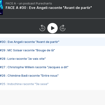
FACE A - un podcast Purecharts
FACE A #30 : Eve Angeli raconte "Avant de partir"
#30 : Eve Angeli raconte "Avant de partir"
#29 : MC Solaar raconte "Bouge de là"
28 : Lorie raconte "Je vais vite"
#27 : Christophe Willem raconte "Jacques a dit"
#26 : Chimène Badi raconte "Entre nous"
#25 : Indochine raconte "3e sexe"
#24 : Zaho raconte "C'est chelou"
#23 : Patrick Bruel raconte "Au café des délices"