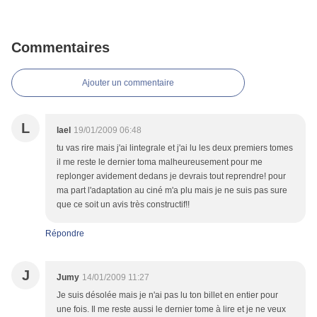
Commentaires
Ajouter un commentaire
L
lael
19/01/2009 06:48
tu vas rire mais j'ai lintegrale et j'ai lu les deux premiers tomes
il me reste le dernier toma malheureusement pour me
replonger avidement dedans je devrais tout reprendre! pour
ma part l'adaptation au ciné m'a plu mais je ne suis pas sure
que ce soit un avis très constructif!!
Répondre
J
Jumy
14/01/2009 11:27
Je suis désolée mais je n'ai pas lu ton billet en entier pour
une fois. Il me reste aussi le dernier tome à lire et je ne veux