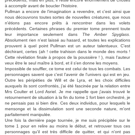
précédents, mais en plus, il reste encore énormément de choses
à accomplir avant de boucler l'histoire.
Pullman a encore de l'imagination a revendre, et c'est ainsi que
nous découvrons toutes sortes de nouvelles créatures, que nous
n'étions pas encore prêts à rencontrer dans les volets
précédents. Certaines phrases du premier tome prennent toute
leur importance seulement dans
The Amber Spyglass
.
Absolument rien n'est laissé au hasard, et toutes les explications
prouvent à quel point Pullman est un auteur talentueux. C'est
déchirant, certes (ah ! cette trahison dans le monde des morts !
Cette révélation finale à propos de la poussière ! ), mais l'auteur
veux être le seul maître à bord, et il s'en donne les moyens.
Impossible de souffler, ce tome est celui de tous les combats. Les
personnages savent que c'est l'avenir de l'univers qui est en jeu.
Outre les péripéties de Will et de Lyra, et les choix difficiles
auxquels ils sont confrontés, j'ai été fascinée par la relation entre
Mrs Coulter et Lord Asriel. Je me rappelle que j'avais trouvé le
retournement de situation à la fin du tome 1 fort bien orchestré, je
ne pensais pas si bien dire. Ces deux individus, pour lesquels le
mensonge et la dissimulation sont une seconde nature, m'ont
parfaitement manipulée.
Une fois la dernière page tournée, je me suis précipitée sur le
tome 1 pour en relire au moins le début, et retrouver tous ces
personnages qu'il est très difficile de quitter, et qui n'ont pas