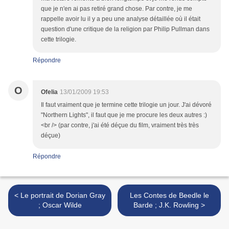
que je n'en ai pas retiré grand chose. Par contre, je me
rappelle avoir lu il y a peu une analyse détaillée où il était
question d'une critique de la religion par Philip Pullman dans
cette trilogie.
Répondre
O
Ofelia
13/01/2009 19:53
Il faut vraiment que je termine cette trilogie un jour. J'ai dévoré
"Northern Lights", il faut que je me procure les deux autres :)
<br /> (par contre, j'ai été déçue du film, vraiment très très
déçue)
Répondre
< Le portrait de Dorian Gray
Les Contes de Beedle le
; Oscar Wilde
Barde ; J.K. Rowling >