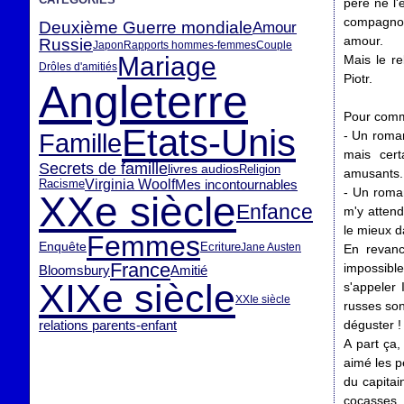
père ne l'
compagnon
Deuxième Guerre mondiale
Amour
amour.
Russie
Japon
Rapports hommes-femmes
Couple
Mariage
Mais le re
Drôles d'amitiés
Piotr.
Angleterre
Pour comme
Etats-Unis
- Un roman
Famille
mais cert
Secrets de famille
livres audios
Religion
amusants.
Virginia Woolf
Mes incontournables
Racisme
- Un roma
XXe siècle
Enfance
m'y attend
le mieux d
Femmes
Enquête
Ecriture
Jane Austen
En revanc
France
impossible
Bloomsbury
Amitié
XIXe siècle
s'appeler 
XXIe siècle
russes sont
relations parents-enfant
déguster !
A part ça,
aimé les p
du capitai
cocasses, 