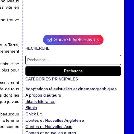
es nouveaux
ès vite en
 se trouve
Suivre lillyetseslivres
e la Terre,
RECHERCHE
trêmement
mais je ne
n plus pour
CATÉGORIES PRINCIPALES
usses sont
ée de tous
Adaptations télévisuelles et cinématographiques
s dont les
A propos d'auteurs
que je vais
Bilans littéraires
Blabla
i beaucoup
Chick Lit
t la femme
Contes et Nouvelles Angleterre
des scènes
Contes et Nouvelles Asie
Contes et nouvelles autres