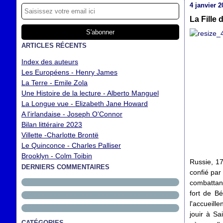
4 janvier 2
La Fille
ARTICLES RÉCENTS
Index des auteurs
Les Européens - Henry James
La Terre - Emile Zola
Une Histoire de la lecture - Alberto Manguel
La Longue vue - Elizabeth Jane Howard
A l'irlandaise - Joseph O'Connor
Bilan littéraire 2023
Villette -Charlotte Brontë
Le Quinconce - Charles Palliser
Brooklyn - Colm Toibin
Russie, 17
DERNIERS COMMENTAIRES
confié par
combattant
fort de B
l'accueille
jouir à Sa
CATÉGORIES