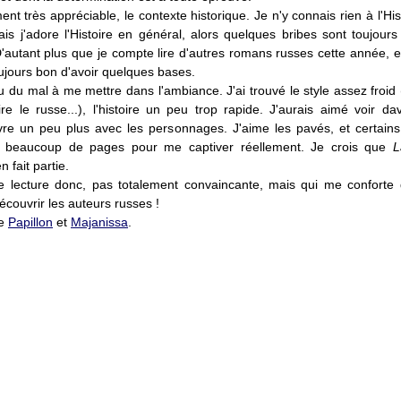
ent très appréciable, le contexte historique. Je n'y connais rien à l'His
is j'adore l'Histoire en général, alors quelques bribes sont toujour
'autant plus que je compte lire d'autres romans russes cette année, et
toujours bon d'avoir quelques bases.
eu du mal à me mettre dans l'ambiance. J'ai trouvé le style assez froid 
ire le russe...), l'histoire un peu trop rapide. J'aurais aimé voir da
vre un peu plus avec les personnages. J'aime les pavés, et certains 
 beaucoup de pages pour me captiver réellement. Je crois que
L
n fait partie.
 lecture donc, pas totalement convaincante, mais qui me confort
écouvrir les auteurs russes !
de
Papillon
et
Majanissa
.