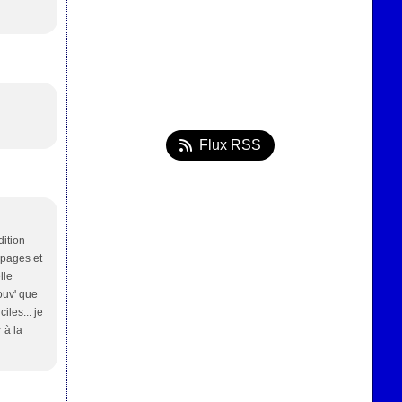
Flux RSS
dition
0 pages et
lle
couv' que
les... je
 à la