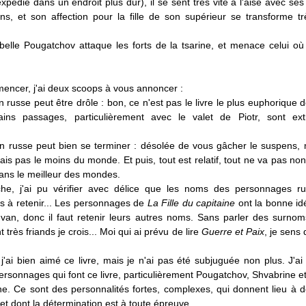
expédie dans un endroit plus dur), il se sent très vite à l'aise avec s
s, et son affection pour la fille de son supérieur se transforme tr
belle Pougatchov attaque les forts de la tsarine, et menace celui où
ncer, j'ai deux scoops à vous annoncer :
 russe peut être drôle : bon, ce n'est pas le livre le plus euphorique d
ains passages, particulièrement avec le valet de Piotr, sont ex
n russe peut bien se terminer : désolée de vous gâcher le suspens, 
ais pas le moins du monde. Et puis, tout est relatif, tout ne va pas no
ans le meilleur des mondes.
he, j'ai pu vérifier avec délice que les noms des personnages r
s à retenir... Les personnages de
La Fille du capitaine
ont la bonne id
Ivan, donc il faut retenir leurs autres noms. Sans parler des surnom
 très friands je crois... Moi qui ai prévu de lire
Guerre et Paix
, je sens 
 j'ai bien aimé ce livre, mais je n'ai pas été subjuguée non plus. J'a
ersonnages qui font ce livre, particulièrement Pougatchov, Shvabrine e
ne. Ce sont des personnalités fortes, complexes, qui donnent lieu à 
et dont la détermination est à toute épreuve.