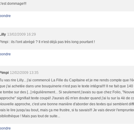
c'est dommage!!!
pondre
Lilly
13/02/2009 16:29
Pimpi : ils l'ont abrégé ? Il n'est déjà pas très long pourtant !
pondre
Pimpi
12/02/2009 13:35
Tu vas rire Lilly... j'ai commencé La Fille du Capitaine et je me rends compte que l'é
que j'ai achetée dans une bouquinerie n'est pas le texte intégral!!! Il ne fait que 14
je tombe sur des [...] régulièrement... Si seulement j'avais su que chez Folio, "Nouve
approche" signifiait texte coupé! J'aurais dû m'en douter quand j'ai lu sur la 4è de 
Nouvelle approche, c'est une bonne manière d'aborder des textes qui semblent diffici
vais le lire jusqu'au bout, mais ça me frustre, si tu savais!!! Je vais devoir l'emprunter
bibliothèque ! Mais pas tout de suite...
pondre