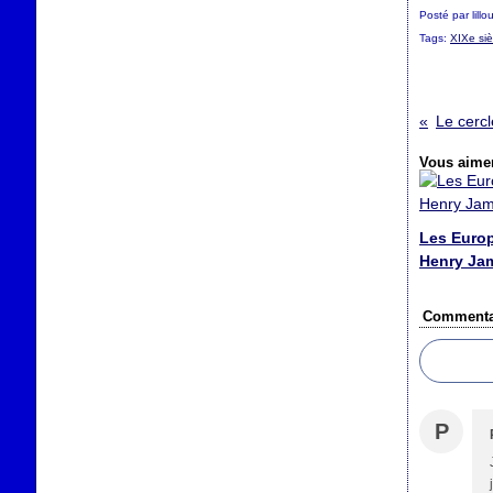
Posté par lill
Tags:
XIXe siè
Vous aimer
Les Euro
Henry Ja
Commenta
P