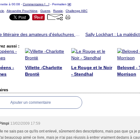
ounette à 00:08 -
Commentaires [
…
]
- Permalien [
#
]
cle
,
Alexandre Pouchkine
,
Guerre
,
Russie
,
Challenge ABC
Le cercle littéraire des amateurs d'épluchures de patates ; Mary Ann Shaffer
ez aussi :
péens -
Villette -Charlotte
Le Rouge et le Noir
Beloved - 
mes
Brontë
- Stendhal
Morrison
ires
Ajouter un commentaire
Pimpi
13/02/2009 17:59
Je ne sais pas ce qu'ils ont enlevé, sûrement des descriptions, mais pas que ça je p
j'ai beaucoup aimé ce livre, mais je n'ai pas réussis à entrer vraiment dedans à cau