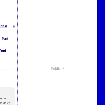
Sally Lockhart : La malédiction du rubis ; Philip Pullman
Toni
Publicité
ense...
se de ça,