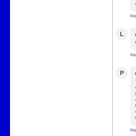
Ré
L
Ré
P
Ré