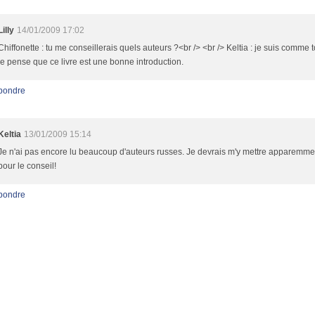
Lilly
14/01/2009 17:02
Chiffonette : tu me conseillerais quels auteurs ?<br /> <br /> Keltia : je suis comme t
je pense que ce livre est une bonne introduction.
pondre
Keltia
13/01/2009 15:14
Je n'ai pas encore lu beaucoup d'auteurs russes. Je devrais m'y mettre apparemme
pour le conseil!
pondre