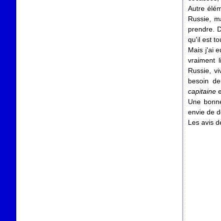
Autre élém
Russie, ma
prendre. D
qu'il est 
Mais j'ai 
vraiment l
Russie, vi
besoin de
capitaine
e
Une bonne
envie de d
Les avis 