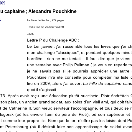
009
 du capitaine ; Alexandre Pouchkine
Le Livre de Poche ; 222 pages.
Traduction de Vladimir Volkoff.
1836.
Lettre P du Challenge ABC :
Le 1er janvier, j'ai rassemblé tous les livres que j'ai c
mon challenge "classiques", et pendant quelques minutes
horrifiée : rien ne me tentait... Il faut dire que je vien
une semaine avec Philip Pullman ( je vous en reparle trè
je ne savais pas si je pourrais apprécier une autre
Pouchkine m'a été conseillé pour compléter ma liste d
lire en 2009, alors j'ai ouvert
La Fille du capitaine
sans
quoi il s'agissait.
73. Après avoir reçu une éducation plutôt succincte, Piotr Andréïtch G
 son père, un ancien grand soldat, aux soins d'un vieil ami, qui doit fair
 de Catherine II. Son vieux serviteur l'accompagne, et tous deux se 
élogorsk (où les envoie l'ami du père de Piotr), où son supérieur e
nt comme leur propre fils. Bien que le fort n'offre pas les loisirs dont Pi
int Petersbourg
(où il désirait faire son apprentissage de soldat ava