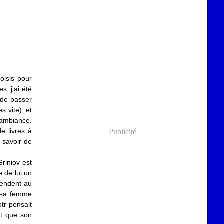
hoisis pour
, j'ai été
s de passer
s vite), et
 ambiance.
e livres à
Publicité
 savoir de
riniov est
e de lui un
rendent au
t sa femme
otr pensait
nt que son