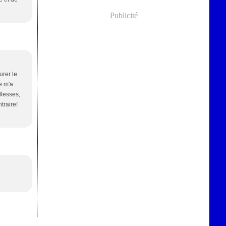
Publicité
urer le
re m'a
llesses,
traire!