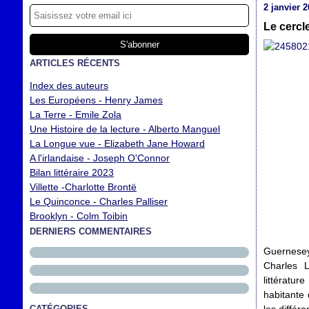
2 janvier 
Le cercl
ARTICLES RÉCENTS
Index des auteurs
Les Européens - Henry James
La Terre - Emile Zola
Une Histoire de la lecture - Alberto Manguel
La Longue vue - Elizabeth Jane Howard
A l'irlandaise - Joseph O'Connor
Bilan littéraire 2023
Villette -Charlotte Brontë
Le Quinconce - Charles Palliser
Brooklyn - Colm Toibin
DERNIERS COMMENTAIRES
Guernese
Charles L
littératur
habitante 
CATÉGORIES