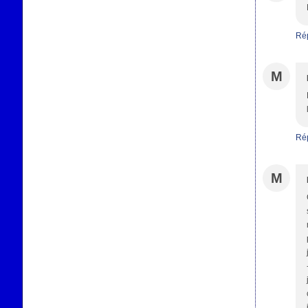
Ré
M
Ré
M