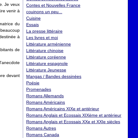
se. Je veux
Contes et Nouvelles France
ire venir à
couinons un peu...
Cuisine
matrice du
Essais
e beaucoup
La presse littéraire
destinée à
Les livres et moi
Littérature arménienne
abitants de
Littérature chinoise
Littérature coréenne
l'anecdote
Littérature espagnole
Littérature Jeunesse
core devant
Mangas / Bandes dessinées
Poésie
Promenades
Romans Allemands
Romans Américains
Romans Américains XIXe et antérieur
Romans Anglais et Ecossais XIXème et antérieur
Romans Anglais et Ecossais XXe et XXIe siècles
Romans Autres
Romans Canada