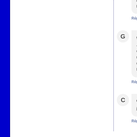
Ré
G
Ré
C
Ré