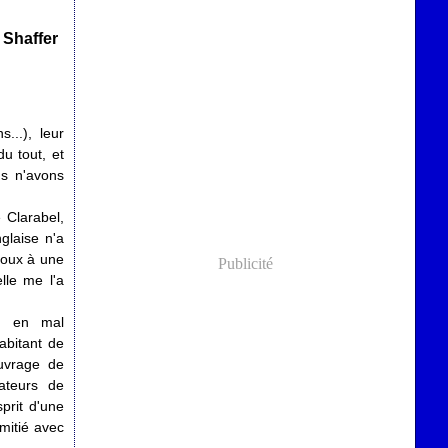
 Shaffer
...), leur
u tout, et
us n'avons
 Clarabel,
glaise n'a
 doux à une
Publicité
le me l'a
in en mal
habitant de
uvrage de
mateurs de
sprit d'une
amitié avec