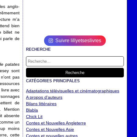
les anglo-
xtrêmement
ecture m'a
ttend bien
billet ne
i parle de
Suivre lillyetseslivres
RECHERCHE
de patates
nesey sont
n'ont pas
CATÉGORIES PRINCIPALES
ressources
 livre avec
Adaptations télévisuelles et cinématographiques
ersonnages
A propos d'auteurs
mettent de
Bilans littéraires
s. Mention
Blabla
it absente
Chick Lit
e comme un
Contes et Nouvelles Angleterre
oup moins
Contes et Nouvelles Asie
rre, cette
Contes et nouvelles autres