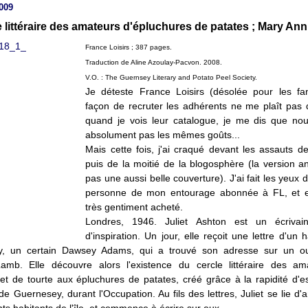
2009
e littéraire des amateurs d'épluchures de patates ; Mary Ann
France Loisirs ; 387 pages.
Traduction de Aline Azoulay-Pacvon. 2008.
V.O. : The Guernsey Literary and Potato Peel Society.
Je déteste France Loisirs (désolée pour les fans
façon de recruter les adhérents ne me plaît pas d
quand je vois leur catalogue, je me dis que no
absolument pas les mêmes goûts...
Mais cette fois, j'ai craqué devant les assauts de
puis de la moitié de la blogosphère (la version an
pas une aussi belle couverture). J'ai fait les yeux
personne de mon entourage abonnée à FL, et el
très gentiment acheté.
Londres, 1946. Juliet Ashton est un écriva
d'inspiration. Un jour, elle reçoit une lettre d'un 
y, un certain Dawsey Adams, qui a trouvé son adresse sur un o
amb. Elle découvre alors l'existence du cercle littéraire des a
e et de tourte aux épluchures de patates, créé grâce à la rapidité d'e
de Guernesey, durant l'Occupation. Au fils des lettres, Juliet se lie d'