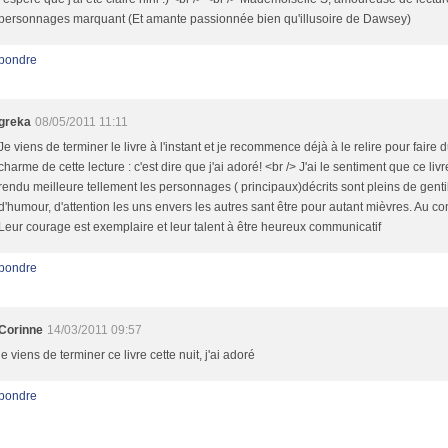
personnages marquant (Et amante passionnée bien qu'illusoire de Dawsey)
pondre
greka
08/05/2011 11:11
Je viens de terminer le livre à l'instant et je recommence déjà à le relire pour faire d
charme de cette lecture : c'est dire que j'ai adoré! <br /> J'ai le sentiment que ce liv
rendu meilleure tellement les personnages ( principaux)décrits sont pleins de genti
d'humour, d'attention les uns envers les autres sant être pour autant mièvres. Au con
Leur courage est exemplaire et leur talent à être heureux communicatif
pondre
Corinne
14/03/2011 09:57
je viens de terminer ce livre cette nuit, j'ai adoré
pondre