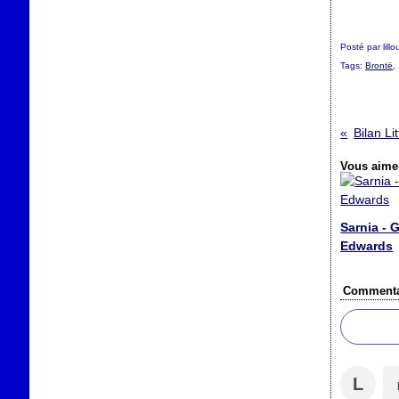
Posté par lill
Tags:
Brontë
Bilan Li
Vous aimer
Sarnia - G
Edwards
Commenta
L