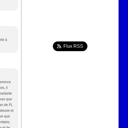
dée à
Flux RSS
currence
s, il
partante
puis que
fan de FL
aleuse et
nse que
ntaire,
e et de