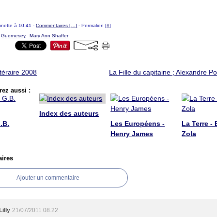
ounette à 10:41 -
Commentaires [
…
]
- Permalien [
#
]
,
Guernesey
,
Mary Ann Shaffer
ttéraire 2008
La Fille du capitaine ; Alexandre P
ez aussi :
Index des auteurs
.B.
Les Européens -
La Terre - 
Henry James
Zola
ires
Ajouter un commentaire
Lilly
21/07/2011 08:22