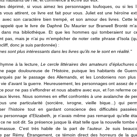
ents habitants de l'île, et commence à écrire sur eux.
tes déprimé, si vous aimez les personnages loufoques, ou si les î
vous attirent, ce livre est fait pour vous. Juliet est une héroïne e
e avec son caractère bien trempé, et son amour des livres. Cette l
s rappelé que le livre de Daphné Du Maurier sur Branwell Brontë m'a
dans ma bibliothèque. Et que les hommes qui tomberaient sur ce 
nt pas, mais je n'ai pu m'empêcher de noter cette phrase d'Isola (qu
liff, donc je suis pardonnée) :
s sont plus intéressants dans les livres qu'ils ne le sont en réalité."
 hymne à la lecture,
Le cercle littéraires des amateurs d'épluchures 
e page douloureuse de l'Histoire, puisque les habitants de Guer
rqués par le passage des Allemands, et les Londoniens non plus 
r vie d'avant la guerre. Heureusement, les personnages ont assez de 
ce pour ne pas s'effondrer et nous abattre avec eux, et l'on referme ce
e aux lèvres. Nous sommes en effet confrontés à une avalanche de p
ous une particularité (sorcière, ivrogne, vieille bique...) qui per
ser l'histoire tout en gardant conscience des difficultés passée
au personnage d'Elizabeth, je n'avais même pas remarqué qu'elle éta
ce ne soit dit. Sa présence jusque là était telle que la nouvelle tomb
assue. C'est très habile de la part de l'auteur. Je suis beauc
e par Rémy. Étrangement, ce témoin direct des horreurs de la gue