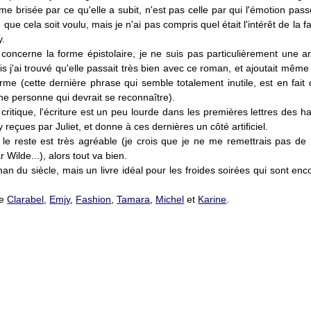
e brisée par ce qu'elle a subit, n'est pas celle par qui l'émotion pas
 que cela soit voulu, mais je n'ai pas compris quel était l'intérêt de la fa
ey.
concerne la forme épistolaire, je ne suis pas particulièrement une a
s j'ai trouvé qu'elle passait très bien avec ce roman, et ajoutait mêm
me (cette dernière phrase qui semble totalement inutile, est en fait 
ine personne qui devrait se reconnaître).
critique, l'écriture est un peu lourde dans les premières lettres des h
reçues par Juliet, et donne à ces dernières un côté artificiel.
le reste est très agréable (je crois que je ne me remettrais pas de 
 Wilde...), alors tout va bien.
an du siècle, mais un livre idéal pour les froides soirées qui sont en
de
Clarabel
,
Emjy
,
Fashion
,
Tamara
,
Michel
et
Karine
.