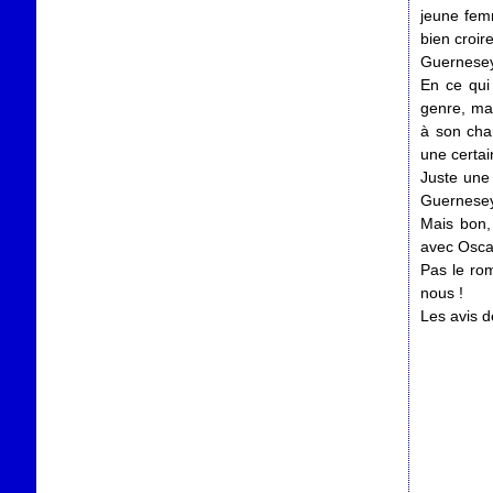
jeune femm
bien croire
Guernes
En ce qui 
genre, mai
à son char
une certa
Juste une 
Guernesey 
Mais bon, 
avec Oscar
Pas le rom
nous !
Les avis 