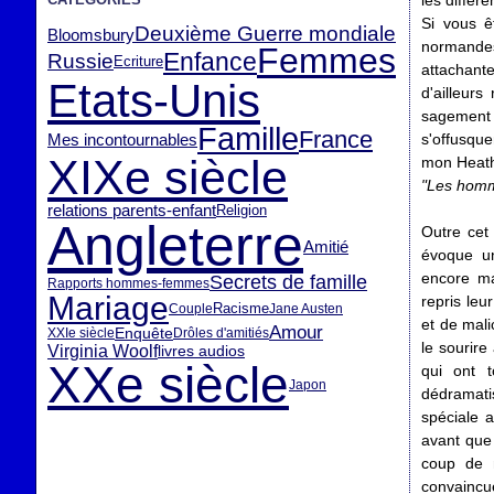
les différ
Si vous ê
Deuxième Guerre mondiale
Bloomsbury
normandes 
Femmes
Enfance
Russie
Ecriture
attachant
Etats-Unis
d'ailleur
sagement 
Famille
France
Mes incontournables
s'offusque
XIXe siècle
mon Heathc
"Les homme
relations parents-enfant
Religion
Angleterre
Outre cet
Amitié
évoque un
encore ma
Secrets de famille
Rapports hommes-femmes
Mariage
repris leu
Racisme
Couple
Jane Austen
et de mali
Amour
Enquête
XXIe siècle
Drôles d'amitiés
le sourir
Virginia Woolf
livres audios
XXe siècle
qui ont t
Japon
dédramati
spéciale 
avant que 
coup de m
convaincu