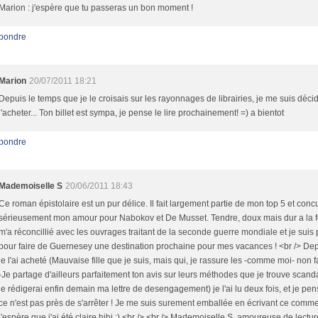
Marion : j'espère que tu passeras un bon moment !
pondre
Marion
20/07/2011 18:21
Depuis le temps que je le croisais sur les rayonnages de librairies, je me suis déci
l'acheter... Ton billet est sympa, je pense le lire prochainement! =) a bientot
pondre
Mademoiselle S
20/06/2011 18:43
Ce roman épistolaire est un pur délice. Il fait largement partie de mon top 5 et con
sérieusement mon amour pour Nabokov et De Musset. Tendre, doux mais dur a la foi
m'a réconcillié avec les ouvrages traitant de la seconde guerre mondiale et je suis 
pour faire de Guernesey une destination prochaine pour mes vacances ! <br /> De
je l'ai acheté (Mauvaise fille que je suis, mais qui, je rassure les -comme moi- non 
-Je partage d'ailleurs parfaitement ton avis sur leurs méthodes que je trouve scand
je rédigerai enfin demain ma lettre de desengagement) je l'ai lu deux fois, et je pe
ce n'est pas près de s'arrêter ! Je me suis surement emballée en écrivant ce comme
j'espère que j'ai été claire hihi :) <br /> <br /> Mademoiselle S, amoureuse de lectur