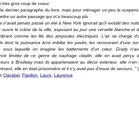
un très gros coup de coeur.
 le dernier paragraphe du livre, mais pour ménager un peu le suspens, 
ettre un autre passage qui m'a beaucoup plu :
i n'avait jamais passé un été à New York ignorait qu'il existât des nuits
 ouvre le crâne de la ville, exposant au jour une cervelle blanche et
vibrant comme les fils des ampoules électriques. L'air se charge d
le dont la puissance âcre imbibe les pavés, les recouvrant d'une sort
e sous laquelle on imagine les battements d'un cœur. Grady n'av
nce limitée de ce genre de naufrage citadin, elle en avait perçu 
eurs à Brodway mais ils appartenaient au décor extérieur, elle n'en f
résent, elle en était prisonnière et il n'y avait pas d'issue de secours. "
(
de
Clarabel
,
Papillon
,
Laure
,
Laurence
.