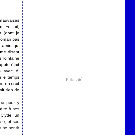
mauvaises
e. En fait,
en
(dont je
n roman pas
e amie qui
 me disant
s lointaine
apote était
s avec Al
eu le temps
Publicité
d on croit
ait rien de
pe pour y
 dire à ses
 Clyde, un
se, et ses
s se sentir