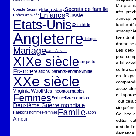
Ma premiè
Secrets de famille
Bloomsbury
Racisme
Couple
très préc
Enfance
Russie
Drôles d'amitiés
atmosphèr
Etats-Unis
facilité 
XXIe siècle
atmosphèr
Angleterre
livre dont
Religion
drame se 
Mariage
Les deux 
Jane Austen
XIXe siècle
pour compr
Enquête
à lui dév
suffira sa
France
relations parents-enfant
Amitié
en feign
XXe siècle
comprendre
assez éloi
Virginia Woolf
Mes incontournables
Femmes
et l'appro
livres audios
Ecriture
Tout cela 
Deuxième Guerre mondiale
cinquième 
Famille
Rapports hommes-femmes
Japon
Ce livre 
Amour
édition da
ami de Tru
demande à 