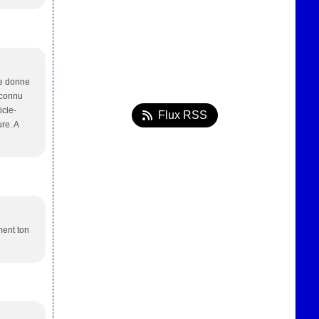
me donne
inconnu
icle-
Flux RSS
re. A
ment ton