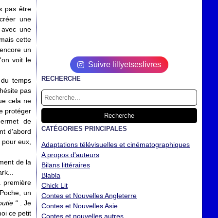
x pas être
 créer une
 avec une
mais cette
encore un
'on voit le
Suivre lillyetseslivres
RECHERCHE
t du temps
hésite pas
ue cela ne
se protéger
permet de
CATÉGORIES PRINCIPALES
nt d'abord
 pour eux,
Adaptations télévisuelles et cinématographiques
A propos d'auteurs
ment de la
Bilans littéraires
rk...
Blabla
a première
Chick Lit
 Poche, un
Contes et Nouvelles Angleterre
utie "
. Je
Contes et Nouvelles Asie
oi ce petit
Contes et nouvelles autres