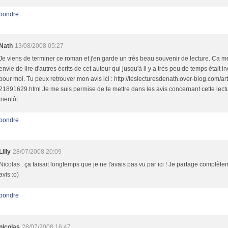
pondre
Nath
13/08/2008 05:27
Je viens de terminer ce roman et j'en garde un très beau souvenir de lecture. Ca 
envie de lire d'autres écrits de cet auteur qui jusqu'à il y a très peu de temps était 
pour moi. Tu peux retrouver mon avis ici : http://leslecturesdenath.over-blog.com/art
21891629.html Je me suis permise de te mettre dans les avis concernant cette lectu
bientôt...
pondre
Lilly
28/07/2008 20:09
Nicolas : ça faisait longtemps que je ne t'avais pas vu par ici ! Je partage complète
avis :o)
pondre
nicolas
28/07/2008 16:47