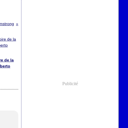
rmstrong
re de la
lberto
Publicité