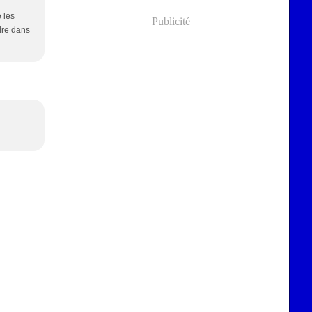
 les
Publicité
dre dans