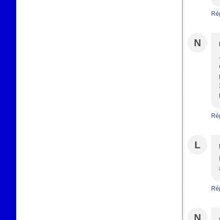
Ré
N
Ré
L
Ré
N