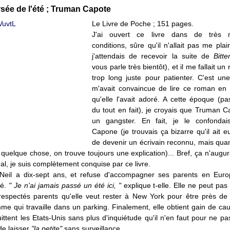
rsée de l'été ; Truman Capote
Le Livre de Poche ; 151 pages.
J'ai ouvert ce livre dans de très 
conditions, sûre qu'il n'allait pas me plair
j'attendais de recevoir la suite de
Bitt
vous parle très bientôt), et il me fallait u
trop long juste pour patienter. C'est un
m'avait convaincue de lire ce roman en
qu'elle l'avait adoré. A cette époque (pa
du tout en fait), je croyais que Truman C
un gangster. En fait, je le confondai
Capone (je trouvais ça bizarre qu'il ait 
de devenir un écrivain reconnu, mais quan
à quelque chose, on trouve toujours une explication)... Bref, ça n'augur
nal, je suis complètement conquise par ce livre.
eil a dix-sept ans, et refuse d'accompagner ses parents en Euro
té.
" Je n'ai jamais passé un été ici, "
explique t-elle. Elle ne peut pas
 respectés parents qu'elle veut rester à New York pour être près de
e qui travaille dans un parking. Finalement, elle obtient gain de cau
ittent les Etats-Unis sans plus d'inquiétude qu'il n'en faut pour ne pa
de laisser
"la petite"
sans surveillance.