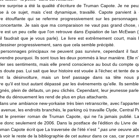
re surprise a été la qualité d'écriture de Truman Capote. Je ne peu
ise à ce sujet, mais c'est dynamique, travaillé. Capote parvient à
e étouffante qui se referme progressivement sur les personnages
déconcertante. Je sais que ma comparaison ne vaut pas grand chose, 
e est un peu celle que l'on retrouve dans
Expiation
de Ian McEwan (
 il faudrait que je vous parle). Le livre est extrêmement court, mais l
dessiner progressivement, sans que cela semble précipité.
personnages principaux ne peuvent pas survivre, cependant il fau
endre pourquoi. Ils sont tous les deux pommés à leur manière. Elle n'
oiler ses sentiments, mais elle prend conscience au bout du compte q
ns doute pas. Lui sait que leur histoire est vouée à l'échec et tente de 
ant la désinvolture, mais un bref passage dans sa tête nous 
 qu'il est tout autant dépassé par les événements qu'elle. Ils semble
gnés, plein de défauts, un peu clichés. Cependant, leur jeunesse parle
che du dénouement les rend de plus en plus attachants.
dans une ambiance new-yorkaise très bien retranscrite, avec l'apparte
avenue, les endroits branchés, le parking où travaille Clyde, Central Pa
est le premier roman de Truman Capote, qui ne l'a jamais publié. L
te donc seulement de 2006. Dans la postface de l'édition du Livre de
man Capote écrit que La traversée de l'été n'est
" pas une oeuvre abo
voir le reste de la bibliographie de cet auteur dans ce cas, car pour m