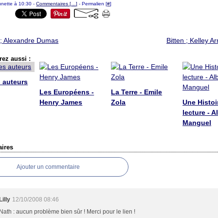
ounette à 10:30 -
Commentaires [
…
]
- Permalien [
#
]
 ; Alexandre Dumas
Bitten ; Kelley A
ez aussi :
 auteurs
Les Européens -
La Terre - Emile
Henry James
Zola
Une Histoi
lecture - A
Manguel
ires
Ajouter un commentaire
Lilly
12/10/2008 08:46
Nath : aucun problème bien sûr ! Merci pour le lien !