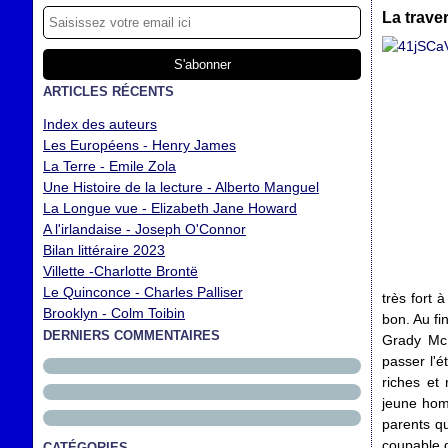
La trave
ARTICLES RÉCENTS
Index des auteurs
Les Européens - Henry James
La Terre - Emile Zola
Une Histoire de la lecture - Alberto Manguel
La Longue vue - Elizabeth Jane Howard
A l'irlandaise - Joseph O'Connor
Bilan littéraire 2023
Villette -Charlotte Brontë
Le Quinconce - Charles Palliser
très fort 
Brooklyn - Colm Toibin
bon. Au fi
DERNIERS COMMENTAIRES
Grady McN
passer l'é
riches et
jeune homm
parents qu
coupable 
CATÉGORIES