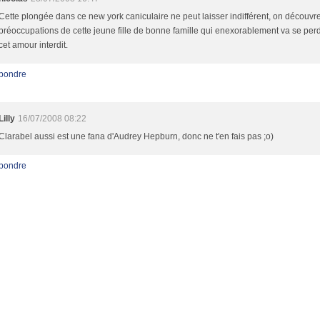
Cette plongée dans ce new york caniculaire ne peut laisser indifférent, on découvre
préoccupations de cette jeune fille de bonne famille qui enexorablement va se per
cet amour interdit.
pondre
Lilly
16/07/2008 08:22
Clarabel aussi est une fana d'Audrey Hepburn, donc ne t'en fais pas ;o)
pondre