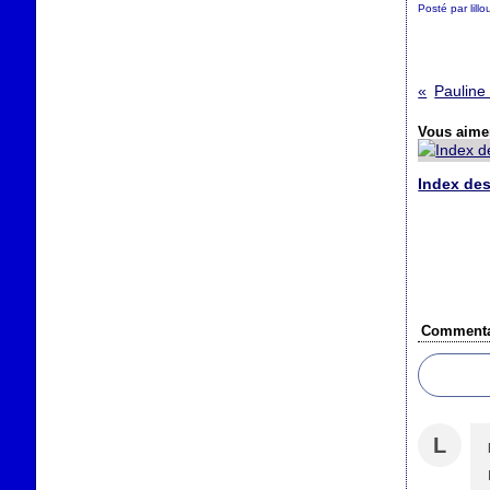
Posté par lill
Pauline
Vous aimer
Index des
Commenta
L