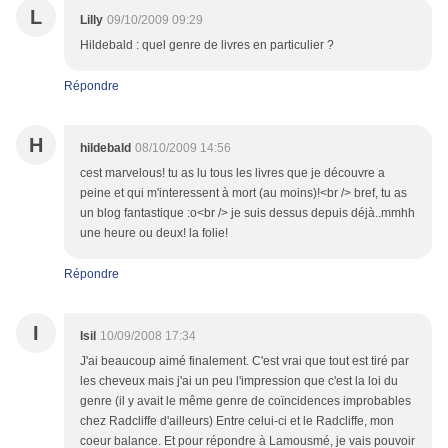
L
Lilly
09/10/2009 09:29
Hildebald : quel genre de livres en particulier ?
Répondre
H
hildebald
08/10/2009 14:56
cest marvelous! tu as lu tous les livres que je découvre a
peine et qui m'interessent à mort (au moins)!<br /> bref, tu as
un blog fantastique :o<br /> je suis dessus depuis déjà..mmhh
une heure ou deux! la folie!
Répondre
I
Isil
10/09/2008 17:34
J'ai beaucoup aimé finalement. C'est vrai que tout est tiré par
les cheveux mais j'ai un peu l'impression que c'est la loi du
genre (il y avait le même genre de coïncidences improbables
chez Radcliffe d'ailleurs) Entre celui-ci et le Radcliffe, mon
coeur balance. Et pour répondre à Lamousmé, je vais pouvoir