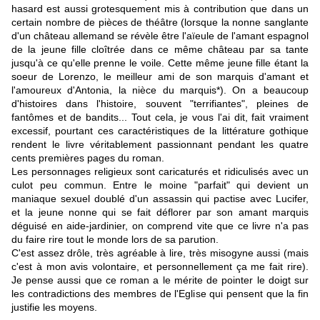
hasard est aussi grotesquement mis à contribution que dans un
certain nombre de pièces de théâtre (lorsque la nonne sanglante
d'un château allemand se révèle être l'aïeule de l'amant espagnol
de la jeune fille cloîtrée dans ce même château par sa tante
jusqu'à ce qu'elle prenne le voile. Cette même jeune fille étant la
soeur de Lorenzo, le meilleur ami de son marquis d'amant et
l'amoureux d'Antonia, la nièce du marquis*). On a beaucoup
d'histoires dans l'histoire, souvent "terrifiantes", pleines de
fantômes et de bandits... Tout cela, je vous l'ai dit, fait vraiment
excessif, pourtant
ces caractéristiques de la littérature gothique
rendent le livre véritablement passionnant pendant les quatre
cents premières pages du roman
.
Les personnages religieux sont caricaturés et ridiculisés avec un
culot peu commun. Entre le moine "parfait" qui devient un
maniaque sexuel doublé d'un assassin qui pactise avec Lucifer,
et la jeune nonne qui se fait déflorer par son amant marquis
déguisé en aide-jardinier, on comprend vite que ce livre n'a pas
du faire rire tout le monde lors de sa parution.
C'est assez drôle, très agréable à lire, très misogyne aussi (mais
c'est à mon avis volontaire, et personnellement ça me fait rire).
Je pense aussi que ce roman a le mérite de pointer le doigt sur
les contradictions des membres de l'Eglise qui pensent que la fin
justifie les moyens.