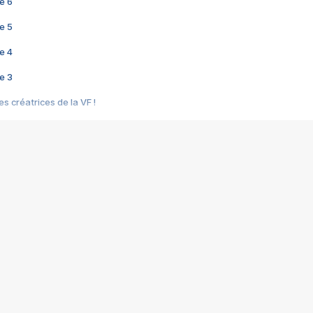
e 6
e 5
e 4
e 3
s créatrices de la VF !
e 2
e 1
e Mektoub My Love arrive enfin ! Rencontre avec Shaïn Boumedine et Sal
i : après Toni en famille
elle réalise le bouleversant Dites lui que je l'aime
ais ! Rencontre autour de Vie privée de Rebecca Zlotowski
 de Marguerite, Grave... Rencontre avec Ella Rumpf
 Les Rêveurs, un film intime sur la santé mentale