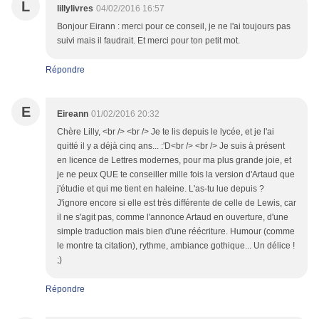
L
lillylivres
04/02/2016 16:57
Bonjour Eirann : merci pour ce conseil, je ne l'ai toujours pas
suivi mais il faudrait. Et merci pour ton petit mot.
Répondre
E
Eireann
01/02/2016 20:32
Chère Lilly, <br /> <br /> Je te lis depuis le lycée, et je l'ai
quitté il y a déjà cinq ans... :'D<br /> <br /> Je suis à présent
en licence de Lettres modernes, pour ma plus grande joie, et
je ne peux QUE te conseiller mille fois la version d'Artaud que
j'étudie et qui me tient en haleine. L'as-tu lue depuis ?
J'ignore encore si elle est très différente de celle de Lewis, car
il ne s'agit pas, comme l'annonce Artaud en ouverture, d'une
simple traduction mais bien d'une réécriture. Humour (comme
le montre ta citation), rythme, ambiance gothique... Un délice !
;)
Répondre