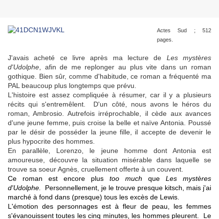
Actes Sud ; 512
pages.
J'avais acheté ce livre après ma lecture de
Les mystères
d'Udolphe
, afin de me replonger au plus vite dans un roman
gothique. Bien sûr, comme d'habitude, ce roman a fréquenté ma
PAL beaucoup plus longtemps que prévu.
L'histoire est assez compliquée à résumer, car il y a plusieurs
récits qui s'entremêlent. D'un côté, nous avons le héros du
roman, Ambrosio. Autrefois irréprochable, il cède aux avances
d'une jeune femme, puis croise la belle et naïve Antonia. Poussé
par le désir de posséder la jeune fille, il accepte de devenir le
plus hypocrite des hommes.
En parallèle, Lorenzo, le jeune homme dont Antonia est
amoureuse, découvre la situation misérable dans laquelle se
trouve sa soeur Agnès, cruellement offerte à un couvent.
Ce roman est encore plus
too much
que
Les mystères
d'Udolphe.
Personnellement, je le trouve presque kitsch, mais
j'ai
marché à fond dans (presque) tous les excès de Lewis
.
L'émotion des personnages est à fleur de peau, les femmes
s'évanouissent toutes les cinq minutes, les hommes pleurent. Le