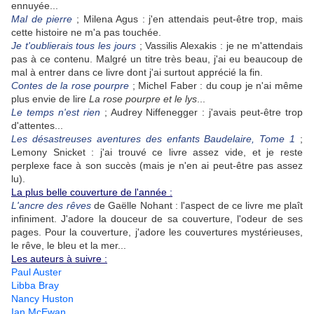
ennuyée...
Mal de pierre
; Milena Agus : j'en attendais peut-être trop, mais
cette histoire ne m'a pas touchée.
Je t'oublierais tous les jours
; Vassilis Alexakis : je ne m'attendais
pas à ce contenu. Malgré un titre très beau, j'ai eu beaucoup de
mal à entrer dans ce livre dont j'ai surtout apprécié la fin.
Contes de la rose pourpre
; Michel Faber : du coup je n'ai même
plus envie de lire
La rose pourpre et le lys
...
Le temps n'est rien
; Audrey Niffenegger : j'avais peut-être trop
d'attentes...
Les désastreuses aventures des enfants Baudelaire, Tome 1
;
Lemony Snicket : j'ai trouvé ce livre assez vide, et je reste
perplexe face à son succès (mais je n'en ai peut-être pas assez
lu).
La plus belle couverture de l'année :
L'ancre des rêves
de Gaëlle Nohant : l'aspect de ce livre me plaît
infiniment. J'adore la douceur de sa couverture, l'odeur de ses
pages. Pour la couverture, j'adore les couvertures mystérieuses,
le rêve, le bleu et la mer...
Les auteurs à suivre :
Paul Auster
Libba Bray
Nancy Huston
Ian McEwan