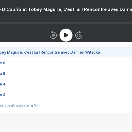
 DiCaprio et Tobey Maguire, c'est lui ! Rencontre avec Dam
bey Maguire, c'est lui ! Rencontre avec Damien Witecka
e 6
e 5
e 4
e 3
s créatrices de la VF !
e 2
e 1