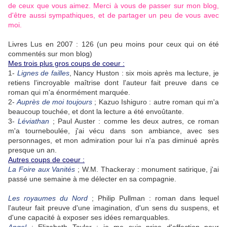
de ceux que vous aimez. Merci à vous de passer sur mon blog,
d'être aussi sympathiques, et de partager un peu de vous avec
moi.
Livres Lus en 2007 : 126 (un peu moins pour ceux qui on été
commentés sur mon blog)
Mes trois plus gros coups de coeur :
1-
Lignes de failles
, Nancy Huston : six mois après ma lecture, je
retiens l'incroyable maîtrise dont l'auteur fait preuve dans ce
roman qui m'a énormément marquée.
2-
Auprès de moi toujours
; Kazuo Ishiguro : autre roman qui m'a
beaucoup touchée, et dont la lecture a été envoûtante.
3-
Léviathan
; Paul Auster : comme les deux autres, ce roman
m'a tourneboulée, j'ai vécu dans son ambiance, avec ses
personnages, et mon admiration pour lui n'a pas diminué après
presque un an.
Autres coups de coeur :
La Foire aux Vanités
; W.M. Thackeray : monument satirique, j'ai
passé une semaine à me délecter en sa compagnie.
Les royaumes du Nord
; Philip Pullman : roman dans lequel
l'auteur fait preuve d'une imagination, d'un sens du suspens, et
d'une capacité à exposer ses idées remarquables.