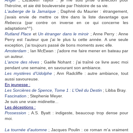
Angel
; Elizabeth Taylor : je me suis prise d'affection pour
l'héroïne, et aie été bouleversée par l'histoire de sa vie.
L'auberge de la Jamaïque
; Daphné du Maurier : étrangement,
j'avais envie de mettre ce titre dans la liste davantage que
Rebecca
(par contre on inverse en ce qui concerne les
adaptations^^).
Rutland Place
et
Un étranger dans le miroir
; Anne Perry : Anne
Perry est l'auteur que j'ai le plus lu cette année. A une seule
exception, j'ai toujours passé de bons moments avec elle.
Amsterdam
; Ian McEwan : j'adore me faire mener en bateau par
un auteur.
L'ancre des rêves
; Gaëlle Nohant : j'ai traîné ce livre avec moi
pendant une semaine, en savourant son ambiance.
Les mystères d'Udolphe
; Ann Radcliffe : autre ambiance, tout
aussi savoureuse.
En jeunesse :
Les Sorcières de Spence, Tome 1 : L'Oeil du Destin
; Libba Bray.
Fascination
; Stephenie Meyer.
Je suis une vraie midinette...
Les déceptions :
Possession
; A.S. Byatt : indigeste, beaucoup trop dense pour
moi.
La tournée d'automne
; Jacques Poulin : ce roman m'a vraiment