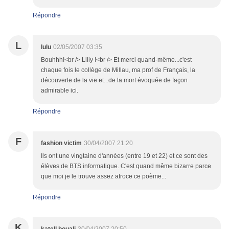
Répondre
L
lulu
02/05/2007 03:35
Bouhhh!<br /> Lilly !<br /> Et merci quand-même...c'est
chaque fois le collège de Millau, ma prof de Français, la
découverte de la vie et...de la mort évoquée de façon
admirable ici.
Répondre
F
fashion victim
30/04/2007 21:20
Ils ont une vingtaine d'années (entre 19 et 22) et ce sont des
élèves de BTS informatique. C'est quand même bizarre parce
que moi je le trouve assez atroce ce poème...
Répondre
K