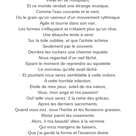
Vivait en se multipliant.
Et ce monde rendait une étrange musique,
Comme l'eau courante et le vent,
Ou le grain qu'un vanneur d'un mouvement rythmique
Agite et tourne dans son van.
Les formes s'effaçaient et n'étaient plus qu'un rêve,
Une ébauche lente à venir
Sur la toile oubliée, et que l'artiste achève
Seulement par le souvenir.
Derrière les rochers une chienne inquiète
Nous regardait d'un oeil fâché,
Epiant le moment de reprendre au squelette
Le morceau qu'elle avait lâché.
- Et pourtant vous serez semblable à cette ordure,
A cette horrible infection,
Etoile de mes yeux, soleil de ma nature,
Vous, mon ange et ma passion!
Oui! telle vous serez, ô la reine des grâces,
Apres les derniers sacrements,
Quand vous irez, sous l'herbe et les floraisons grasses,
Moisir parmi les ossements.
Alors, ô ma beauté! dites à la vermine
Qui vous mangera de baisers,
Que j'ai gardé la forme et l'essence divine