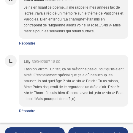
katell bouali
30/04/2007 20:50
Je ris en lisant ce poème...il me rappelle mes années fac de
lettres. j'avais rédigé un mémoire sur le thème de Pastiches et
Parodies. Bien entendu "La charogne" était mis en
contrepoint de "Mignonne allons voir si la rose...".<br /> Mille
mercis pour les souvenirs qui refont surface.
Répondre
L
Lilly
30/04/2007 18:00
Fashion Victim : En fait, ça ne m'étonne pas du tout qu'ils aient
aimé. C'est tellement spécial que ça a dû beaucoup les
amuser. Ils ont quel âge ? <br /> <br /> Patch : Tu as raison,
Mme Patch risquerait de te regarder d'un drôle d'air :P<br />
<br /> Thom : Je suis bien d'accord avec toi ;)<br /> <br /> Beat
: Lool ! Mais pourquoi donc ? ;o)
Répondre