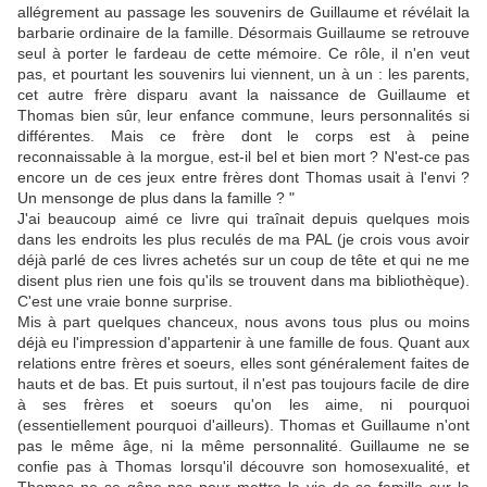
allégrement au passage les souvenirs de Guillaume et révélait la
barbarie ordinaire de la famille. Désormais Guillaume se retrouve
seul à porter le fardeau de cette mémoire. Ce rôle, il n'en veut
pas, et pourtant les souvenirs lui viennent, un à un : les parents,
cet autre frère disparu avant la naissance de Guillaume et
Thomas bien sûr, leur enfance commune, leurs personnalités si
différentes. Mais ce frère dont le corps est à peine
reconnaissable à la morgue, est-il bel et bien mort ? N'est-ce pas
encore un de ces jeux entre frères dont Thomas usait à l'envi ?
Un mensonge de plus dans la famille ? "
J'ai beaucoup aimé ce livre qui traînait depuis quelques mois
dans les endroits les plus reculés de ma PAL (je crois vous avoir
déjà parlé de ces livres achetés sur un coup de tête et qui ne me
disent plus rien une fois qu'ils se trouvent dans ma bibliothèque).
C'est une vraie bonne surprise.
Mis à part quelques chanceux, nous avons tous plus ou moins
déjà eu l'impression d'appartenir à une famille de fous. Quant aux
relations entre frères et soeurs, elles sont généralement faites de
hauts et de bas. Et puis surtout, il n'est pas toujours facile de dire
à ses frères et soeurs qu'on les aime, ni pourquoi
(essentiellement pourquoi d'ailleurs). Thomas et Guillaume n'ont
pas le même âge, ni la même personnalité. Guillaume ne se
confie pas à Thomas lorsqu'il découvre son homosexualité, et