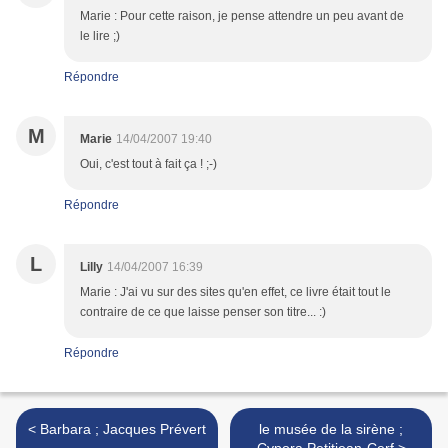
Marie : Pour cette raison, je pense attendre un peu avant de
le lire ;)
Répondre
M
Marie
14/04/2007 19:40
Oui, c'est tout à fait ça ! ;-)
Répondre
L
Lilly
14/04/2007 16:39
Marie : J'ai vu sur des sites qu'en effet, ce livre était tout le
contraire de ce que laisse penser son titre... :)
Répondre
< Barbara ; Jacques Prévert
le musée de la sirène ;