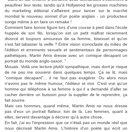
peaufiner leur texte, tandis qu'à Hollywood les grosses machines
du marketing éditorial s'affairent pour lancer sur le marché
mondial le nouveau sonnet d'un poète anglais - un producteur
songe même à en faire un remake !
Comment faire bonne figure lors d'une course à pied dans l'école
huppée de son fils, lorsqu'on est un petit malfrat récemment
divorcé et toujours amoureux de sa femme, bisexuel et qu'on
s'est fait tabasser la veille ? Entre vision iconoclaste du milieu de
l'édition et errements sexuels et sentimentaux de personnages
pathétiques, Martin Amis dresse avec un comique décapant un
portrait du monde anglo-saxon. "
Mouais. Voilà une lecture plutôt sympathique, mais dont je risque
de ne pas me souvenir dans quelques temps. Ça se lit, mais
"comique décapant"... il ne faut pas exagérer. Ou alors nous
n'avons pas le même humour, l'éditeur et moi. C'est vrai qu'un
homme qui téléphone à sa femme à qui il a demandé d'aller se
cacher derrière un buisson pour la supplier de le reprendre, ça
fait sourire.
Mais ces hommes, quand même, Martin Amis ne nous dresse
pas d'eux un portrait flatteur, loin de là. Les femmes, quant à
elles, servent davantage à décorer qu'à autre chose.
En fait, j'ai eu l'impression que ce n'était pas un monde réel que
nous décrivait Martin Amis. L'histoire d'un poète qui écrit un