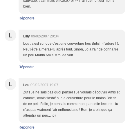
sauvage, trash mais efficace.<br /> Train de nuit est moins
bien.
Répondre
L
Lilly
09/02/2007 20:34
Lou : c'est sûr que c'est une couverture très British (j'adore ! ).
Peut-être aimeras-tu après tout. Sinon, Jo a l'air de connaître
un peu Martin Amis. A toi de voir...
Répondre
L
Lou
09/02/2007 19:07
Zut ! Je ne sais pas quoi penser ! Je voulais découvrir Amis et
comme j'avais flashé sur la couverture pour le moins British
de ce petit Folio, je pensais commencer par cette lecture... tu
n'as pas vraiment l'air enthousiaste ! Bon, je crois que ça
attendra un peu... :o)
Répondre