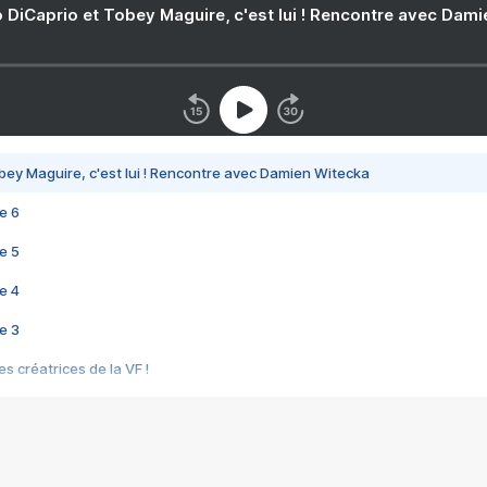
 DiCaprio et Tobey Maguire, c'est lui ! Rencontre avec Dam
bey Maguire, c'est lui ! Rencontre avec Damien Witecka
e 6
e 5
e 4
e 3
s créatrices de la VF !
e 2
e 1
e Mektoub My Love arrive enfin ! Rencontre avec Shaïn Boumedine et Sal