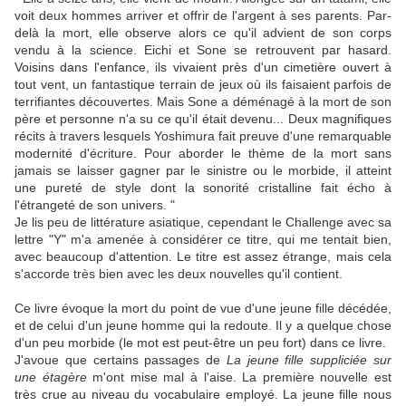
voit deux hommes arriver et offrir de l'argent à ses parents. Par-
delà la mort, elle observe alors ce qu'il advient de son corps
vendu à la science. Eichi et Sone se retrouvent par hasard.
Voisins dans l'enfance, ils vivaient près d'un cimetière ouvert à
tout vent, un fantastique terrain de jeux où ils faisaient parfois de
terrifiantes découvertes. Mais Sone a déménagé à la mort de son
père et personne n'a su ce qu'il était devenu... Deux magnifiques
récits à travers lesquels Yoshimura fait preuve d'une remarquable
modernité d'écriture. Pour aborder le thème de la mort sans
jamais se laisser gagner par le sinistre ou le morbide, il atteint
une pureté de style dont la sonorité cristalline fait écho à
l'étrangeté de son univers. "
Je lis peu de littérature asiatique, cependant le Challenge avec sa
lettre "Y" m'a amenée à considérer ce titre, qui me tentait bien,
avec beaucoup d'attention. Le titre est assez étrange, mais cela
s'accorde très bien avec les deux nouvelles qu'il contient.
Ce livre évoque la mort du point de vue d'une jeune fille décédée,
et de celui d'un jeune homme qui la redoute. Il y a quelque chose
d'un peu morbide (le mot est peut-être un peu fort) dans ce livre.
J'avoue que certains passages de
La jeune fille suppliciée sur
une étagère
m'ont mise mal à l'aise. La première nouvelle est
très crue au niveau du vocabulaire employé. La jeune fille nous