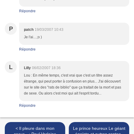
Répondre
P
patch
19/03/2007 10:43
Je l'ai....;o )
Répondre
L
Lilly
06/02/2007 18:36
Lou : En même temps, c'est vrai que c'est un titre assez
étrange, qui peut porter à confusion en plus... J'ai découvert
sur le site des "rats de biblio" que ça traitait de la mort et pas
de sexe. Ou alors c'est moi qui ait l'esprit tordu...
Répondre
< Il pleure dans mon
Le prince heureux Le géant