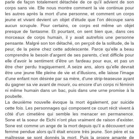
parle de façon totalement détachée de ce qu'il advient de son
corps sans vie. Elle nous montre comment la vie continue pour
les autres après la mort d'une personne, et comment un corps
jeune et vivant devient un objet d'étude que l'on découpe sans
aucun scrupule. Pour certains, ce corps est même un objet
presque de fantasme. Et pourtant, on sent bien que, dans ces
morceaux de corps humain, il y avait autrefois une personne
pensante. Malgré son ton détaché, on perçoit de la solitude, de la
peur, de la peine chez cette adolescente. Parce qu'elle a beau
comprendre le besoin d'argent de ses parents, c'est difficile pour
elle d'avoir le sentiment d'être un fardeau pour eux, et pas un
être cher perdu tragiquement. A seize ans, alors qu'elle devrait
être une jeune fille pleine de vie et d'illusions, elle laisse l'image
d'une enfant non désirée par sa mère, d'une strip-teaseuse ayant
du gagner sa vie avant de mourir, ou encore d'un corps ni féminin
ni même humain dans un bac, puis dans une urne promise à la
poubelle.
La deuxième nouvelle évoque la mort également, par suicide
cette fois. Les personnages qui composent ce court récit vivent à
côté d'un cimetière qui semble les menacer en permanence.
Sone et la soeur de Eichi n'ont plus vraiment de raison d'exister.
Sone est comme un ange de la mort depuis qu'il a découvert une
femme pendue alors qu'il était encore très jeune. Son père et sa
maîtresse se sont donnés la mort. Puis la propre amante de