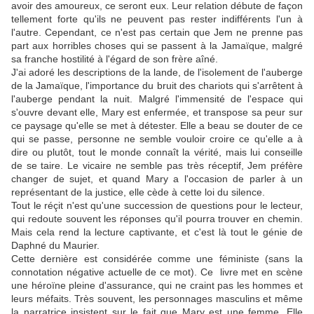
avoir des amoureux, ce seront eux. Leur relation débute de façon
tellement forte qu'ils ne peuvent pas rester indifférents l'un à
l'autre. Cependant, ce n'est pas certain que Jem ne prenne pas
part aux horribles choses qui se passent à la Jamaïque, malgré
sa franche hostilité à l'égard de son frère aîné.
J'ai adoré les descriptions de la lande, de l'isolement de l'auberge
de la Jamaïque, l'importance du bruit des chariots qui s'arrêtent à
l'auberge pendant la nuit. Malgré l'immensité de l'espace qui
s'ouvre devant elle, Mary est enfermée, et transpose sa peur sur
ce paysage qu'elle se met à détester. Elle a beau se douter de ce
qui se passe, personne ne semble vouloir croire ce qu'elle a à
dire ou plutôt, tout le monde connaît la vérité, mais lui conseille
de se taire. Le vicaire ne semble pas très réceptif, Jem préfère
changer de sujet, et quand Mary a l'occasion de parler à un
représentant de la justice, elle cède à cette loi du silence.
Tout le réçit n'est qu'une succession de questions pour le lecteur,
qui redoute souvent les réponses qu'il pourra trouver en chemin.
Mais cela rend la lecture captivante, et c'est là tout le génie de
Daphné du Maurier.
Cette dernière est considérée comme une féministe (sans la
connotation négative actuelle de ce mot). Ce livre met en scène
une héroïne pleine d'assurance, qui ne craint pas les hommes et
leurs méfaits. Très souvent, les personnages masculins et même
la narratrice insistent sur le fait que Mary est une femme. Elle