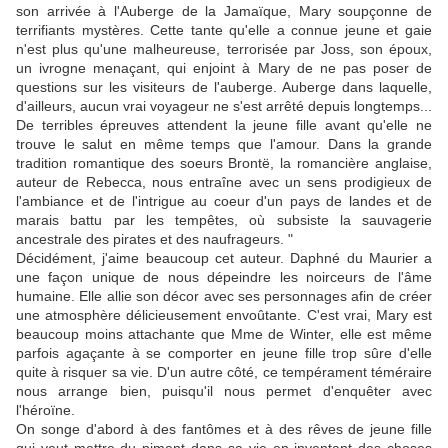
son arrivée à l'Auberge de la Jamaïque, Mary soupçonne de
terrifiants mystères. Cette tante qu'elle a connue jeune et gaie
n'est plus qu'une malheureuse, terrorisée par Joss, son époux,
un ivrogne menaçant, qui enjoint à Mary de ne pas poser de
questions sur les visiteurs de l'auberge. Auberge dans laquelle,
d'ailleurs, aucun vrai voyageur ne s'est arrêté depuis longtemps...
De terribles épreuves attendent la jeune fille avant qu'elle ne
trouve le salut en même temps que l'amour. Dans la grande
tradition romantique des soeurs Brontë, la romancière anglaise,
auteur de Rebecca, nous entraîne avec un sens prodigieux de
l'ambiance et de l'intrigue au coeur d'un pays de landes et de
marais battu par les tempêtes, où subsiste la sauvagerie
ancestrale des pirates et des naufrageurs. "
Décidément, j'aime beaucoup cet auteur. Daphné du Maurier a
une façon unique de nous dépeindre les noirceurs de l'âme
humaine. Elle allie son décor avec ses personnages afin de créer
une atmosphère délicieusement envoûtante. C'est vrai, Mary est
beaucoup moins attachante que Mme de Winter, elle est même
parfois agaçante à se comporter en jeune fille trop sûre d'elle
quite à risquer sa vie. D'un autre côté, ce tempérament téméraire
nous arrange bien, puisqu'il nous permet d'enquêter avec
l'héroïne.
On songe d'abord à des fantômes et à des rêves de jeune fille