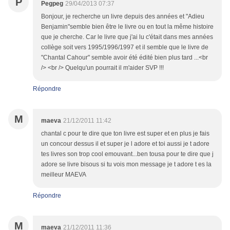
P
Pegpeg
29/04/2013 07:37
Bonjour, je recherche un livre depuis des années et "Adieu
Benjamin"semble bien être le livre ou en tout la même histoire
que je cherche. Car le livre que j'ai lu c'était dans mes années
collège soit vers 1995/1996/1997 et il semble que le livre de
"Chantal Cahour" semble avoir été édité bien plus tard ...<br
/> <br /> Quelqu'un pourrait il m'aider SVP !!!
Répondre
M
maeva
21/12/2011 11:42
chantal c pour te dire que ton livre est super et en plus je fais
un concour dessus il et super je l adore et toi aussi je t adore
tes livres son trop cool emouvant...ben tousa pour te dire que j
adore se livre bisous si tu vois mon message je t adore t es la
meilleur MAEVA
Répondre
M
maeva
21/12/2011 11:36