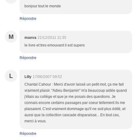
bonjour tout le monde
Répondre
M
maeva
21/12/2011 11:35
le livre et tres emouvant il est supers
Répondre
L
Lilly
17/06/2007 09:52
Chantal Cahour : Merci d'avoir laissé un petit mot, ça me fait
vraiment plaisir. "Adieu Benjamin" m'a beaucoup aidée quand
j'étais au collège et que je me posais des questions. Je
connais encore certains passages par coeur tellement ils me
plaisaient. C'est vraiment dommage qu'il ne soit plus édité, et
aussi que la collection cascade disparaisse... En tout cas,
merci à vous.
Répondre