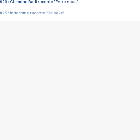
#26 : Chimène Badi raconte "Entre nous"
#25 : Indochine raconte "3e sexe"
#24 : Zaho raconte "C'est chelou"
#23 : Patrick Bruel raconte "Au café des délices"
#22 : Kyo raconte "Le chemin"
#21 : Nolwenn Leroy raconte "Cassé"
#20 : Patrick Hernandez raconte "Born to be alive"
#19 : Lorie raconte "Près de moi"
#18 : Michael Jones raconte "A nos actes manqués" (avec Jean-Jacque
#17 : Khaled raconte "Aïcha"
#16 : Corneille raconte "Parce qu'on vient de loin"
#15 : Indochine raconte "L'aventurier"
14 : Lorie raconte "Sur un air latino"