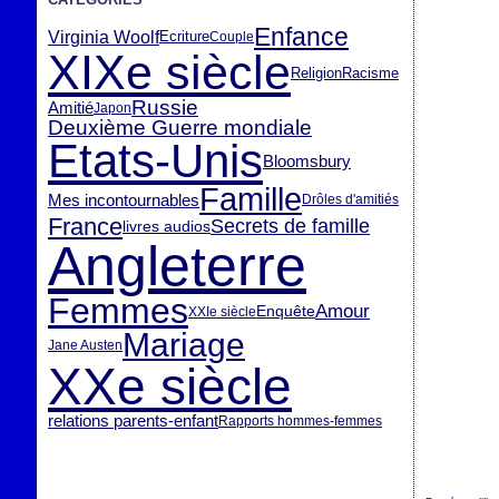
Enfance
Virginia Woolf
Ecriture
Couple
XIXe siècle
Racisme
Religion
Russie
Amitié
Japon
Deuxième Guerre mondiale
Etats-Unis
Bloomsbury
Famille
Mes incontournables
Drôles d'amitiés
France
Secrets de famille
livres audios
Angleterre
Femmes
Amour
Enquête
XXIe siècle
Mariage
Jane Austen
XXe siècle
relations parents-enfant
Rapports hommes-femmes