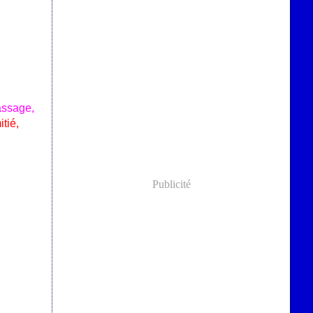
assage,
tié,
Publicité