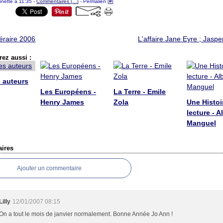
ounette à 11:35 -
Commentaires [
…
]
- Permalien [
#
]
ttéraire 2006
L'affaire Jane Eyre ; Jaspe
ez aussi :
 auteurs
Les Européens -
La Terre - Emile
Henry James
Zola
Une Histoi
lecture - A
Manguel
ires
Ajouter un commentaire
Lilly
12/01/2007 08:15
On a tout le mois de janvier normalement. Bonne Année Jo Ann !