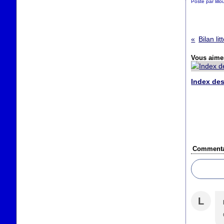
Posté par lill
Bilan li
Vous aimer
Index des
Commenta
L