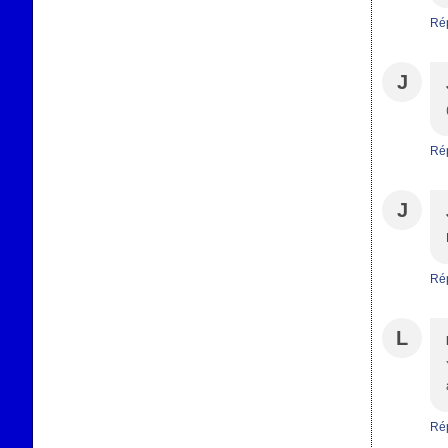
Ré
J
Ré
J
Ré
L
Ré