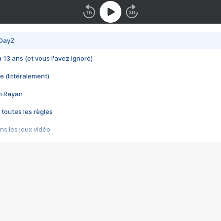
 DayZ
 a 13 ans (et vous l'avez ignoré)
e (littéralement)
im Rayan
 toutes les règles
s les jeux vidéo
us choquant de Rockstar ? - Le scandale BULLY
e plus moche de Steam
du RÊVE tourne au CAUCHEMAR
pendant 8 heures
it… à tort