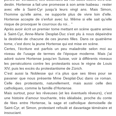
destin. Hortense a fait une promesse à son amie Isabeau : rester
avec elle à Saint-Cyr jusqu'à leurs vingt ans. Mais Simon,
l'homme qu'elle aime, ne supporte plus de vivre loin d'elle.
Hortense accepte de s'enfuir avec lui. Même si elle sait qu'elle
risque de provoquer le courroux du roi... "
Après avoir écrit un premier tome mettant en scène quatre amies
à Saint-Cyr, Anne-Marie Desplat-Duc s'est plu à nous dépeindre
la destinée de chacune de ces jeunes filles. Dans ce quatrième
tome, c'est donc la jeune Hortense qui est mise en scène.
Certes, l'écriture est parfois un peu maladroite selon moi au
niveau de l'usage de termes de l'époque moderne. Mais j'ai
adoré suivre Hortense jusqu'en Suisse, voir à différents niveaux
les persécutions contre les protestants sous le règne de Louis
XIV, puis les excès du protestantisme de Zürich.
C'est aussi la Noblesse qui n'a plus que ses titres pour se
pavaner que nous présente Mme Desplat-Duc dans ce roman.
Celle des protestants, naturellement, mais aussi celle des
catholiques, comme la famille d'Hortense.
Mais surtout, pour les rêveuses (et les éventuels rêveurs), c'est
une histoire d'amour touchante, très idéalisée, proche du conte
de fées entre Hortense, la sage et catholique demoiselle de
Saint-Cyr, et Simon, protestant refoulé et davantage téméraire et
insouciant.