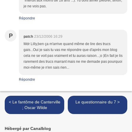
"interdit aux moins de 18 ans"...). Tu dois aimer pleurer, sinon,
je ne vois pas.
Répondre
P
patch
23/12/2006 16:29
Mdr Lilly,ben ça m'arrive quand même de lire des trucs
gais...Oui je sais tu vas me répondre que d'aprés mon blog
cela ne se voit pas vraiment et tu auras raison...;o )En fait je lis
rarement des trucs marrant mais ne me demade pas pourquoi
moi-même je n'en sais rien...
Répondre
< Le fantôme de Canterville
Le questionnaire du 7 >
; Oscar Wilde
Hébergé par Canalblog