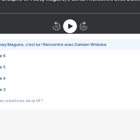
bey Maguire, c'est lui ! Rencontre avec Damien Witecka
e 6
e 5
e 4
e 3
s créatrices de la VF !
e 2
e 1
e Mektoub My Love arrive enfin ! Rencontre avec Shaïn Boumedine et Sal