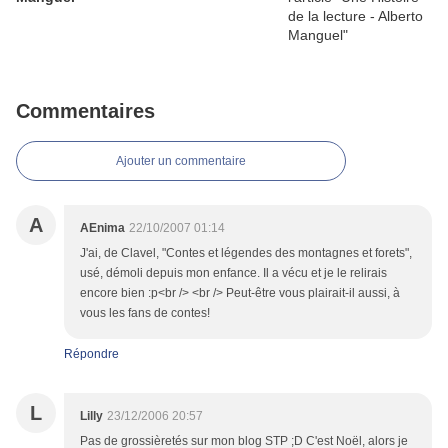
Commentaires
Ajouter un commentaire
A
AEnima
22/10/2007 01:14
J'ai, de Clavel, "Contes et légendes des montagnes et forets",
usé, démoli depuis mon enfance. Il a vécu et je le relirais
encore bien :p<br /> <br /> Peut-être vous plairait-il aussi, à
vous les fans de contes!
Répondre
L
Lilly
23/12/2006 20:57
Pas de grossièretés sur mon blog STP ;D C'est Noël, alors je