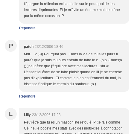
t'épargne la réflexion existentielle sur le pourquoi de tes
lectures déprimantes. Et je m'évite un énorme mal de crâne
par la même occasion :P
Répondre
P
patch
23/12/2006 18:46
Mdr.....;o )))) Pourquoi pas....Dans la vie de tous les jours il
paraît que je suis toujours entrain de faire le c...(bip -18ans;o
)) )peut-être que j'équilibre avec mes lectures...<br />
L'essentiel étant de se faire plaisir quand on lit je ne cherche
pas d'explications...Et comme le bien est l'ennemi du mal, la
tristesse t'indique le chemin du bonheur...;o )
Répondre
L
Lilly
23/12/2006 17:23
Peut-être que tu es un masochiste refoulé :P (je fais comme
Céline, je booste mes stats avec des mots-clés à connotation