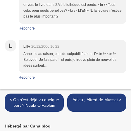
envers le livre dans SA bibliothèque est perdu. <br /> Tout
cela; pour quels bénéfices? <br /> M'ENFIN, la lecture n'est-ce
pas le plus important?
Répondre
L
Lilly
20/12/2006 16:22
Anne : tu as raison, plus de culpabilité alors :D<br /> <br />
Beloved : Je fais pareil, et puis je trouve plein de nouvelles
idées surtout...
Répondre
< On s'est déjà vu quelque
Adieu ; Alfred de Musset >
part ? Nuala O'Faolain
Hébergé par Canalblog