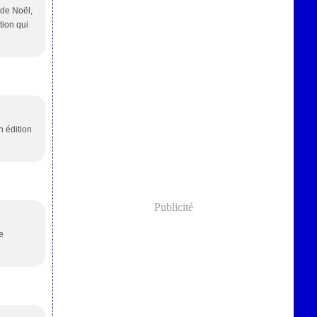
 de Noël,
tion qui
n édition
Publicité
e