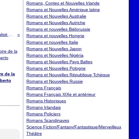
Romans, Contes et Nouvelles Irlande
Romans et Nouvelles Amérique latine
Romans et Nouvelles Australie
Romans et Nouvelles Autriche
Romans et nouvelles Biélorussie
Coup de foudre à Bollywood (Bride and Prejudice) ; Réalisé par Gurinder Chadha
Romans et nouvelles Hongrie
Romans et nouvelles Italie
Romans et Nouvelles Japon
Romans et Nouvelles Nigéria
Romans et Nouvelles Pays Baltes
Romans et Nouvelles Pologne
re de la
Romans et Nouvelles République Tchèque
lberto
Romans et Nouvelles Russie
Romans Français
Romans Français XIXe et antérieur
Romans Historiques
Romans Irlandais
Romans Policiers
Romans Scandinaves
Science Fiction/Fantasy/Fantastique/Merveilleux
Théâtre