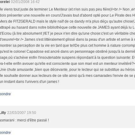
lorelei
02/01/2008 16:42
Je viens tout juste de terminer Le Menteur (et n'en suis pas peu fière)!<br /> Non ,en 
dois présenter une nouvelle en cours!J'avais tout d'abord opté pour Le Pirate des 
Mers de FITZGERALD mais le style naïf de ce dandy m'a plus déçu qu'autre chose!J
attrapé au hasard dans notre bibliothèque cette nouvelle de JAMES ayant déjà lu L
d'Ecrou (à lire absolument )!ET je peux n'en dire qu'une chose:c'est un véritable che
d'oeuvre!<br /> James s'est littéralement glissé dans la peau d'un artiste et arrive à
montrer sa perception de la vie en tant que tel!De plus cet homme à nature corrom
qu'est le colonel Capadose est ancré dans un personnage obstiné jusqu'à la derni
page,où s'achève enfin l'insoutenable suspens répondant à la question suivante: E
va-t-elle enfin avouer qu'elle est consciente que son mari est un menteur invétéré?
Une chute amusante ,bien que décevante, pour le lecteur qui se substitue au héros!
Je souhaite donner aux lecteurs de ce site ainsi qu'à mes camarades l'envie de se
un instant dans l'univers d'un james !
pondre
Lilly
22/03/2007 19:50
asmarani : merci d'être passé !
pondre