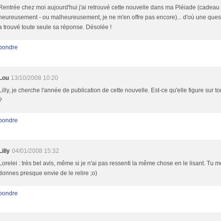
Rentrée chez moi aujourd'hui j'ai retrouvé cette nouvelle dans ma Pléiade (cadeau
heureusement - ou malheureusement, je ne m'en offre pas encore)... d'où une ques
a trouvé toute seule sa réponse. Désolée !
pondre
Lou
13/10/2008 10:20
Lilly, je cherche l'année de publication de cette nouvelle. Est-ce qu'elle figure sur to
?
pondre
Lilly
04/01/2008 15:32
Lorelei : très bel avis, même si je n'ai pas ressenti la même chose en le lisant. Tu m
donnes presque envie de le relire ;o)
pondre