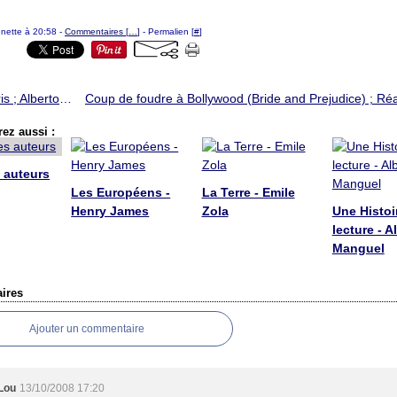
ounette à 20:58 -
Commentaires [
…
]
- Permalien [
#
]
Le mépris ; Alberto Moravia
ez aussi :
 auteurs
Les Européens -
La Terre - Emile
Henry James
Zola
Une Histoi
lecture - A
Manguel
ires
Ajouter un commentaire
Lou
13/10/2008 17:20