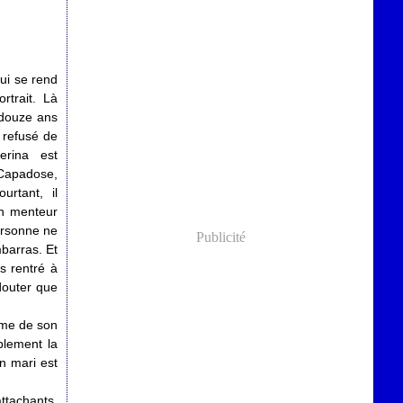
qui se rend
rtrait. Là
é douze ans
 refusé de
verina est
Capadose,
urtant, il
un menteur
personne ne
Publicité
barras. Et
s rentré à
douter que
rme de son
plement la
on mari est
.
ttachants.