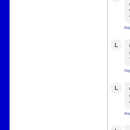
Ré
L
Ré
L
Ré