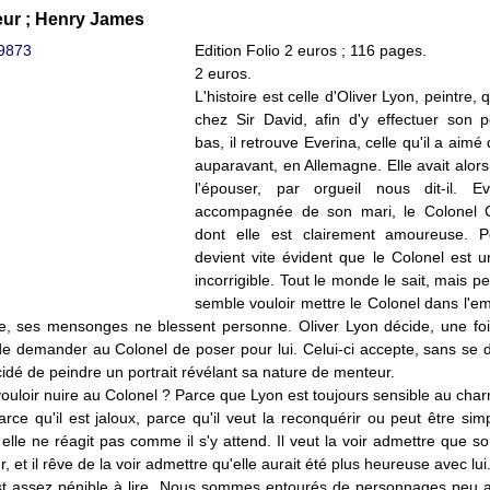
ur ; Henry James
Edition Folio 2 euros ; 116 pages.
2 euros.
L'histoire est celle d'Oliver Lyon, peintre, 
chez Sir David, afin d'y effectuer son po
bas, il retrouve Everina, celle qu'il a aim
auparavant, en Allemagne. Elle avait alors
l'épouser, par orgueil nous dit-il. E
accompagnée de son mari, le Colonel 
dont elle est clairement amoureuse. Po
devient vite évident que le Colonel est 
incorrigible. Tout le monde le sait, mais 
semble vouloir mettre le Colonel dans l'em
e, ses mensonges ne blessent personne. Oliver Lyon décide, une foi
e demander au Colonel de poser pour lui. Celui-ci accepte, sans se 
idé de peindre un portrait révélant sa nature de menteur.
ouloir nuire au Colonel ? Parce que Lyon est toujours sensible au cha
rce qu'il est jaloux, parce qu'il veut la reconquérir ou peut être sim
i elle ne réagit pas comme il s'y attend. Il veut la voir admettre que s
 et il rêve de la voir admettre qu'elle aurait été plus heureuse avec lui
est assez pénible à lire. Nous sommes entourés de personnages peu a