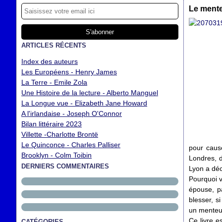
Le mente
ARTICLES RÉCENTS
Index des auteurs
Les Européens - Henry James
La Terre - Emile Zola
Une Histoire de la lecture - Alberto Manguel
La Longue vue - Elizabeth Jane Howard
A l'irlandaise - Joseph O'Connor
Bilan littéraire 2023
Villette -Charlotte Brontë
Le Quinconce - Charles Palliser
pour caus
Brooklyn - Colm Toibin
Londres, d
DERNIERS COMMENTAIRES
Lyon a déc
Pourquoi v
épouse, pa
blesser, s
un menteur,
Ce livre 
CATÉGORIES