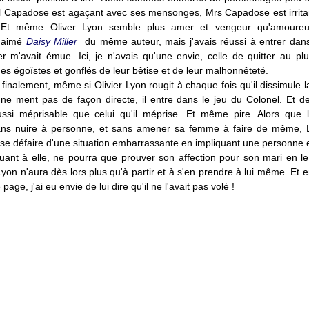
l Capadose est agaçant avec ses mensonges, Mrs Capadose est irrita
. Et même Oliver Lyon semble plus amer et vengeur qu'amoureux
 aimé
Daisy Miller
du même auteur, mais j'avais réussi à entrer dans l
er m'avait émue. Ici, je n'avais qu'une envie, celle de quitter au plu
s égoïstes et gonflés de leur bêtise et de leur malhonnêteté.
finalement, même si Olivier Lyon rougit à chaque fois qu'il dissimule la
ne ment pas de façon directe, il entre dans le jeu du Colonel. Et de c
ussi méprisable que celui qu'il méprise. Et même pire. Alors que 
ans nuire à personne, et sans amener sa femme à faire de même, 
se défaire d'une situation embarrassante en impliquant une personne e
uant à elle, ne pourra que prouver son affection pour son mari en le
yon n'aura dès lors plus qu'à partir et à s'en prendre à lui même. Et 
 page, j'ai eu envie de lui dire qu'il ne l'avait pas volé !