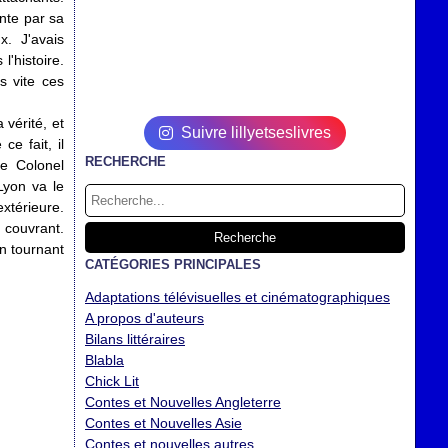
nte par sa
. J'avais
'histoire.
s vite ces
 vérité, et
Suivre lillyetseslivres
e fait, il
RECHERCHE
le Colonel
Lyon va le
xtérieure.
 couvrant.
en tournant
CATÉGORIES PRINCIPALES
Adaptations télévisuelles et cinématographiques
A propos d'auteurs
Bilans littéraires
Blabla
Chick Lit
Contes et Nouvelles Angleterre
Contes et Nouvelles Asie
Contes et nouvelles autres