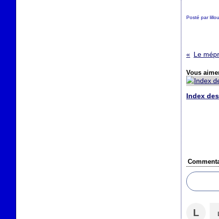
Posté par lill
Vous aimer
Index des
Commenta
L