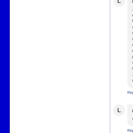
L
Ré
L
Ré