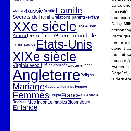
Le Colone
Famille
Russie
Amitié
Ecriture
passivité
Secrets de famille
relations parents-enfant
beaucoup
XXe siècle
Daisy Mill
Jane Austen
personnage
Deuxième Guerre mondiale
Amour
Parce que 
Etats-Unis
même s'il 
livres audios
devient a
XIXe siècle
mentait s
pousser à 
Virginia Woolf
Enquête
Drôles d'amitiés
Japon
Everina, q
Angleterre
Dégoûté, L
Religion
la dernière
Mariage
Rapports hommes-femmes
Femmes
France
Couple
XXIe siècle
Mes incontournables
Bloomsbury
Racisme
Enfance