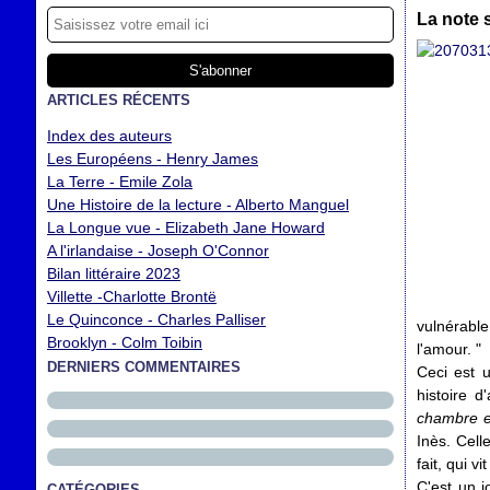
La note 
ARTICLES RÉCENTS
Index des auteurs
Les Européens - Henry James
La Terre - Emile Zola
Une Histoire de la lecture - Alberto Manguel
La Longue vue - Elizabeth Jane Howard
A l'irlandaise - Joseph O'Connor
Bilan littéraire 2023
Villette -Charlotte Brontë
Le Quinconce - Charles Palliser
vulnérabl
Brooklyn - Colm Toibin
l'amour. "
DERNIERS COMMENTAIRES
Ceci est u
histoire d
chambre et
Inès. Celle
fait, qui v
C'est un j
CATÉGORIES