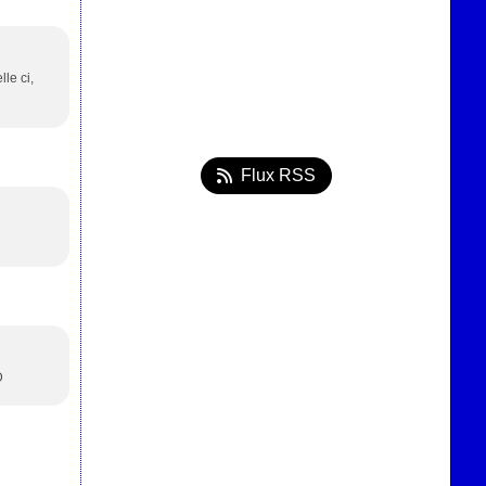
le ci,
Flux RSS
D