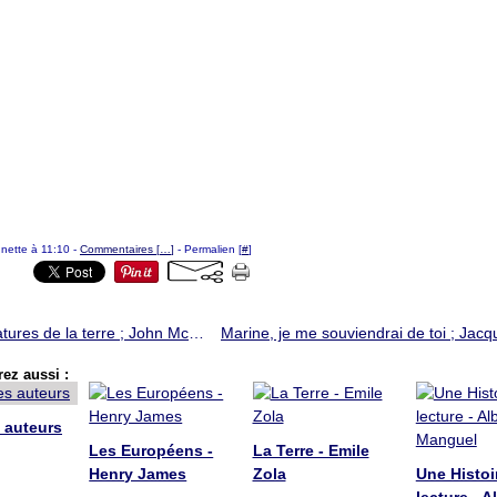
ounette à 11:10 -
Commentaires [
…
]
- Permalien [
#
]
Les créatures de la terre ; John McGahern
ez aussi :
 auteurs
Les Européens -
La Terre - Emile
Henry James
Zola
Une Histoi