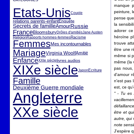
manque pr
Etats-Unis
peinture, 
Couple
pense que 
relations parents-enfant
Enquête
la sensibi
Secrets de famille
Russie
Amour
adorer ce 
France
Bloomsbury
Drôles d'amitiés
Jane Austen
héroïne pl
Racisme
Religion
Rapports hommes-femmes
Femmes
trouve att
Mes incontournables
être une r
Mariage
Virginia Woolf
Amitié
même si pa
Enfance
livres audios
XXIe siècle
même (la v
XIXe siècle
pas nous,
Ecriture
Japon
d'amour rê
Famille
n'est pas 
Deuxième Guerre mondiale
est, ce qu
Angleterre
" - Tu es 
vacillemen
défaillanc
XXe siècle
être et qu
autre, qui
note sensib
J'espère q