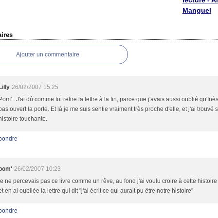
lecture - A
Manguel
ires
Ajouter un commentaire
Lilly
26/02/2007 15:25
Pom' : J'ai dû comme toi relire la lettre à la fin, parce que j'avais aussi oublié qu'Inès
pas ouvert la porte. Et là je me suis sentie vraiment très proche d'elle, et j'ai trouvé 
histoire touchante.
pondre
pom'
26/02/2007 10:23
je ne percevais pas ce livre comme un rêve, au fond j'ai voulu croire à cette histoir
et en ai oubliée la lettre qui dit "j'ai écrit ce qui aurait pu être notre histoire"
pondre