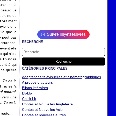
sique, la
s beaux. Je
t pleine de
it vraiment
nvie d'une
elle que je
Suivre lillyetseslivres
ne peut pas
RECHERCHE
'assurance,
evient elle
e qui n'est
l'histoire
dentité qui
CATÉGORIES PRINCIPALES
 ce qu'elle
Adaptations télévisuelles et cinématographiques
e. Tu es le
A propos d'auteurs
l
; tu es la
Bilans littéraires
ui pourrait
Blabla
é vers une
Chick Lit
e. Tu es la
Contes et Nouvelles Angleterre
Contes et Nouvelles Asie
route...
Contes et nouvelles autres