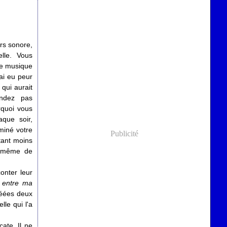
rs sonore,
elle. Vous
tre musique
ai eu peur
 qui aurait
andez pas
quoi vous
aque soir,
miné votre
Publicité
tant moins
as même de
conter leur
 entre ma
créées deux
lle qui l'a
cate. Il ne