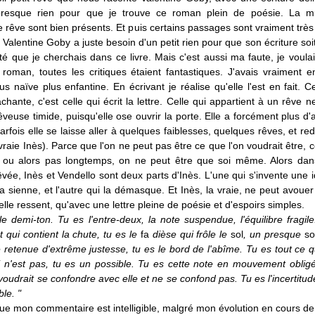
esque rien pour que je trouve ce roman plein de poésie. La mu
le rêve sont bien présents. Et puis certains passages sont vraiment trè
Valentine Goby a juste besoin d'un petit rien pour que son écriture soi
lité que je cherchais dans ce livre. Mais c'est aussi ma faute, je voula
roman, toutes les critiques étaient fantastiques. J'avais vraiment e
us naïve plus enfantine. En écrivant je réalise qu'elle l'est en fait. C
achante, c'est celle qui écrit la lettre. Celle qui appartient à un rêve 
êveuse timide, puisqu'elle ose ouvrir la porte. Elle a forcément plus d
rfois elle se laisse aller à quelques faiblesses, quelques rêves, et red
raie Inès). Parce que l'on ne peut pas être ce que l'on voudrait être, c
 ou alors pas longtemps, on ne peut être que soi même. Alors dans 
vée, Inès et Vendello sont deux parts d'Inès. L'une qui s'invente une i
la sienne, et l'autre qui la démasque. Et Inès, la vraie, ne peut avouer
'elle ressent, qu'avec une lettre pleine de poésie et d'espoirs simples.
le demi-ton. Tu es l'entre-deux, la note suspendue, l'équilibre fragil
t qui contient la chute, tu es le
fa
dièse qui frôle le
sol
, un presque
so
e retenue d'extrême justesse, tu es le bord de l'abîme. Tu es tout ce q
i n'est pas, tu es un possible. Tu es cette note en mouvement oblig
 voudrait se confondre avec elle et ne se confond pas. Tu es l'incertitud
le. "
ue mon commentaire est intelligible, malgré mon évolution en cours de 