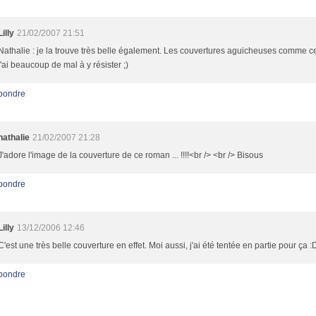
Lilly
21/02/2007 21:51
Nathalie : je la trouve très belle également. Les couvertures aguicheuses comme cel
j'ai beaucoup de mal à y résister ;)
pondre
nathalie
21/02/2007 21:28
J'adore l'image de la couverture de ce roman ... !!!!<br /> <br /> Bisous
pondre
Lilly
13/12/2006 12:46
C'est une très belle couverture en effet. Moi aussi, j'ai été tentée en partie pour ça :
pondre