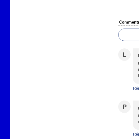
Commenta
L
Ré
P
Ré