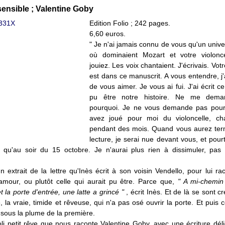
sensible ; Valentine Goby
Edition Folio ; 242 pages.
6,60 euros.
" Je n'ai jamais connu de vous qu'un unive
où dominaient Mozart et votre violonc
jouiez. Les voix chantaient. J'écrivais. Vo
est dans ce manuscrit. A vous entendre, j'
de vous aimer. Je vous ai fui. J'ai écrit ce
pu être notre histoire. Ne me dem
pourquoi. Je ne vous demande pas pour
avez joué pour moi du violoncelle, ch
pendant des mois. Quand vous aurez ter
lecture, je serai nue devant vous, et pour
e qu'au soir du 15 octobre. Je n'aurai plus rien à dissimuler, p
n extrait de la lettre qu'Inès écrit à son voisin Vendello, pour lui ra
'amour, ou plutôt celle qui aurait pu être. Parce que,
" A mi-chemin
 la porte d'entrée, une latte a grincé "
, écrit Inès. Et de là se sont 
, la vraie, timide et rêveuse, qui n'a pas osé ouvrir la porte. Et puis ce
it sous la plume de la première.
oli petit rêve que nous raconte Valentine Goby, avec une écriture déli