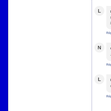
L
Ré
N
Ré
L
Ré