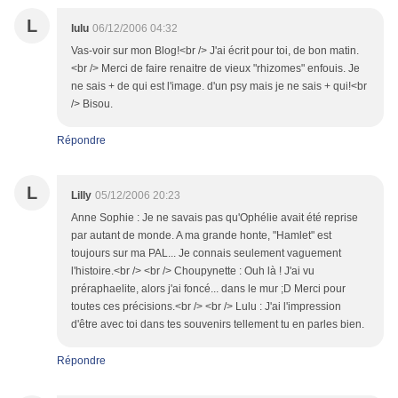
L
lulu
06/12/2006 04:32
Vas-voir sur mon Blog!<br /> J'ai écrit pour toi, de bon matin.
<br /> Merci de faire renaitre de vieux "rhizomes" enfouis. Je
ne sais + de qui est l'image. d'un psy mais je ne sais + qui!<br
/> Bisou.
Répondre
L
Lilly
05/12/2006 20:23
Anne Sophie : Je ne savais pas qu'Ophélie avait été reprise
par autant de monde. A ma grande honte, "Hamlet" est
toujours sur ma PAL... Je connais seulement vaguement
l'histoire.<br /> <br /> Choupynette : Ouh là ! J'ai vu
préraphaelite, alors j'ai foncé... dans le mur ;D Merci pour
toutes ces précisions.<br /> <br /> Lulu : J'ai l'impression
d'être avec toi dans tes souvenirs tellement tu en parles bien.
Répondre