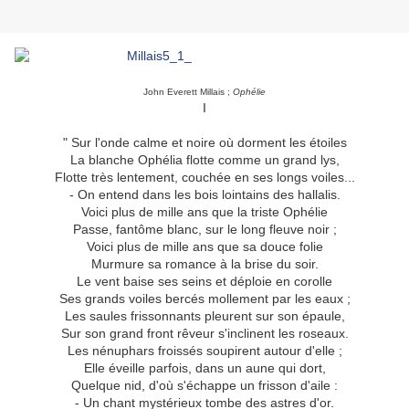
John Everett Millais ;
Ophélie
I
" Sur l'onde calme et noire où dorment les étoiles
La blanche Ophélia flotte comme un grand lys,
Flotte très lentement, couchée en ses longs voiles...
- On entend dans les bois lointains des hallalis.
Voici plus de mille ans que la triste Ophélie
Passe, fantôme blanc, sur le long fleuve noir ;
Voici plus de mille ans que sa douce folie
Murmure sa romance à la brise du soir.
Le vent baise ses seins et déploie en corolle
Ses grands voiles bercés mollement par les eaux ;
Les saules frissonnants pleurent sur son épaule,
Sur son grand front rêveur s'inclinent les roseaux.
Les nénuphars froissés soupirent autour d'elle ;
Elle éveille parfois, dans un aune qui dort,
Quelque nid, d'où s'échappe un frisson d'aile :
- Un chant mystérieux tombe des astres d'or.