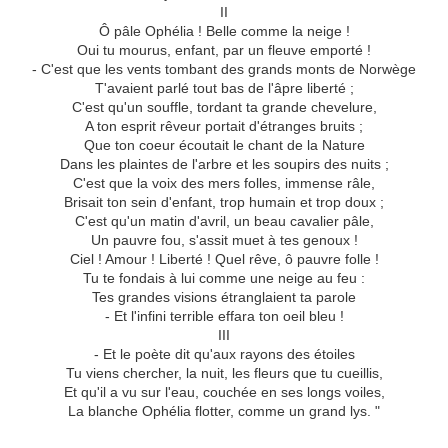
II
Ô pâle Ophélia ! Belle comme la neige !
Oui tu mourus, enfant, par un fleuve emporté !
- C'est que les vents tombant des grands monts de Norwège
T'avaient parlé tout bas de l'âpre liberté ;
C'est qu'un souffle, tordant ta grande chevelure,
A ton esprit rêveur portait d'étranges bruits ;
Que ton coeur écoutait le chant de la Nature
Dans les plaintes de l'arbre et les soupirs des nuits ;
C'est que la voix des mers folles, immense râle,
Brisait ton sein d'enfant, trop humain et trop doux ;
C'est qu'un matin d'avril, un beau cavalier pâle,
Un pauvre fou, s'assit muet à tes genoux !
Ciel ! Amour ! Liberté ! Quel rêve, ô pauvre folle !
Tu te fondais à lui comme une neige au feu :
Tes grandes visions étranglaient ta parole
- Et l'infini terrible effara ton oeil bleu !
III
- Et le poète dit qu'aux rayons des étoiles
Tu viens chercher, la nuit, les fleurs que tu cueillis,
Et qu'il a vu sur l'eau, couchée en ses longs voiles,
La blanche Ophélia flotter, comme un grand lys. "