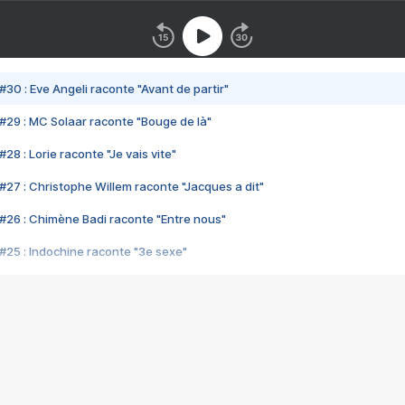
#30 : Eve Angeli raconte "Avant de partir"
#29 : MC Solaar raconte "Bouge de là"
28 : Lorie raconte "Je vais vite"
#27 : Christophe Willem raconte "Jacques a dit"
#26 : Chimène Badi raconte "Entre nous"
#25 : Indochine raconte "3e sexe"
#24 : Zaho raconte "C'est chelou"
#23 : Patrick Bruel raconte "Au café des délices"
#22 : Kyo raconte "Le chemin"
#21 : Nolwenn Leroy raconte "Cassé"