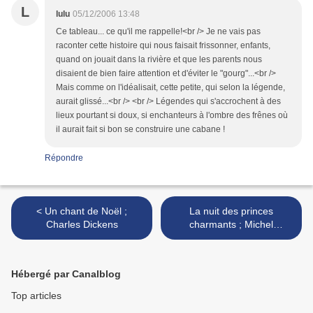
L
lulu
05/12/2006 13:48
Ce tableau... ce qu'il me rappelle!<br /> Je ne vais pas
raconter cette histoire qui nous faisait frissonner, enfants,
quand on jouait dans la rivière et que les parents nous
disaient de bien faire attention et d'éviter le "gourg"...<br />
Mais comme on l'idéalisait, cette petite, qui selon la légende,
aurait glissé...<br /> <br /> Légendes qui s'accrochent à des
lieux pourtant si doux, si enchanteurs à l'ombre des frênes où
il aurait fait si bon se construire une cabane !
Répondre
< Un chant de Noël ;
La nuit des princes
Charles Dickens
charmants ; Michel
Tremblay >
Hébergé par Canalblog
Top articles