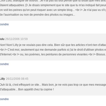
Lool Lulu, dialogue de sourds : Je n'ai pas du tout pensé que tu disait que mes arti
étaient attaquables ;D Je disais simplement que le site que tu m'as indiqué fait pe
on voit les peines qu'on peut risquer avec un simple blog... <br /> Je n'ai pas vu s'il 
de l'auorisation ou non de prendre des photos ou images...
pondre
lulu
26/11/2006 10:59
Non! Non! Lilly je ne voulais pas dire cela. Bien sûr que tes articles n'ont rien d'atta
<br /> C'est moi, seulement qui me demande parfois si j'ai le droit d'utiliser photos 
d'Internet.<br /> ou, les poèmes, les peintures de personnes vivantes.<br /> Bisous.
pondre
Lilly
26/11/2006 08:45
Ouh là là, c'est effrayant ce site... Mais bon, je ne vois pas trop ce que mes messag
d'attaquable... Bon appétit chez ta copine !
pondre