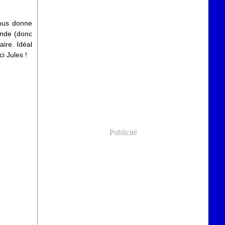
nous donne
monde (donc
aire. Idéal
i Jules !
Publicité