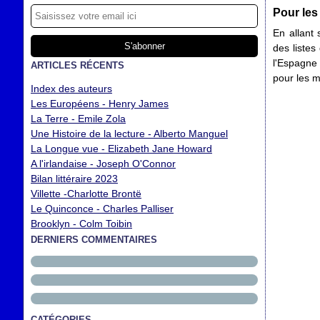
Pour les
En allant
des listes
l'Espagne 
ARTICLES RÉCENTS
pour les m
Index des auteurs
Les Européens - Henry James
La Terre - Emile Zola
Une Histoire de la lecture - Alberto Manguel
La Longue vue - Elizabeth Jane Howard
A l'irlandaise - Joseph O'Connor
Bilan littéraire 2023
Villette -Charlotte Brontë
Le Quinconce - Charles Palliser
Brooklyn - Colm Toibin
DERNIERS COMMENTAIRES
CATÉGORIES