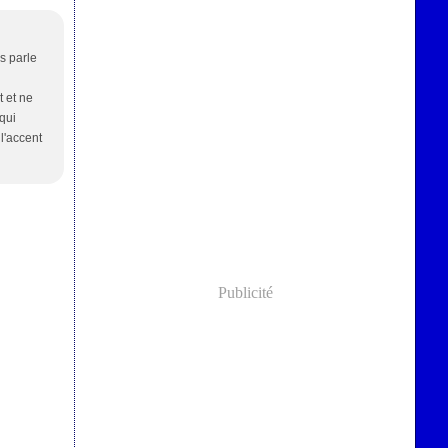
s parle
t et ne
 qui
l'accent
Publicité