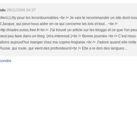
lulu
26/11/2006 04:37
Merci,Lilly pour les Incontournables.<br /> Je vais te recommander un site dont nou
J:Jacque, qui peut nous aider en ce qui concerne les lois et tout... <br />
http://maitre.eolas.free.fr<br /> J'ai trouvé un article sur les bloggs et ce que l'on peu
peut pas faire dans un blog. (m'a interessé.)<br /> Bonne journée.<br /> C'est nous
allons aujourd'hui manger chez ma copine Anglaise.<br /> J'adore quand elle imite 
Russe, qui roule, qui vient des profondeurs!<br /> Elle a le don des langues...
pondre