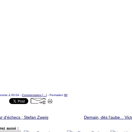
ounette à 00:04 -
Commentaires [
…
]
- Permalien [
#
]
ur d'échecs ; Stefan Zweig
Demain, dès l'aube... Vic
ez aussi :