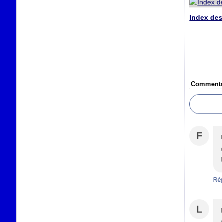
Index des
Commenta
F
Ré
L