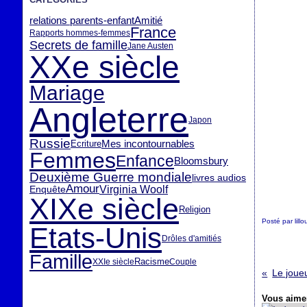
relations parents-enfant
Amitié
France
Rapports hommes-femmes
Secrets de famille
Jane Austen
XXe siècle
Mariage
Angleterre
Japon
Russie
Mes incontournables
Ecriture
Femmes
Enfance
Bloomsbury
Deuxième Guerre mondiale
livres audios
Amour
Virginia Woolf
Enquête
XIXe siècle
Religion
Posté par lill
Etats-Unis
Drôles d'amitiés
Famille
Racisme
XXIe siècle
Couple
Le joue
Vous aimer