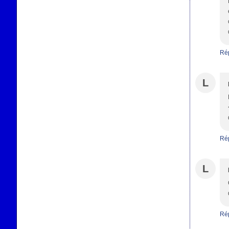
Ré
L
Ré
L
Ré