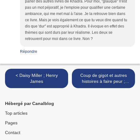
parler des autres livres de Khadra. Pour moi, "glauque" n'est
pas un mot péjoratif, je l'emploie pour qualifier une certaine
ambiance, qui me met mal à l'aise. Je la retrouve bien dans
ce livre. Mais je vois également ce que tu veux dire quand tu
dis que 'dur" est approprié à Khadra. Il évoque en effet des
thèmes qui sont durs par leur réalisme. Les deux se
retrouvent pour moi dans ce livre. Non ?
Répondre
< Daisy Miller ; Henry
Coup de gigot et autres
James
histoires à faire peur ;
Roald Dahl >
Hébergé par Canalblog
Top articles
Pages
Contact