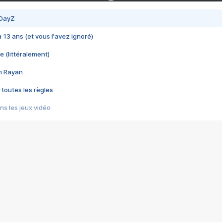
 DayZ
 a 13 ans (et vous l'avez ignoré)
e (littéralement)
im Rayan
 toutes les règles
s les jeux vidéo
us choquant de Rockstar ? - Le scandale BULLY
e plus moche de Steam
du RÊVE tourne au CAUCHEMAR
pendant 8 heures
it… à tort
umiliés par un jeu vidéo