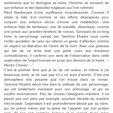
sentiments que lui témoigne sa mère, l’homme se souvient de
son enfance et des épisodes tragiques qui l’ont rythmée.
Récit flamboyant d’une souffrance incandescente,
Cousine K
relate la folie d’un homme et ses efforts désespérés pour
conjurer une enfance vécue comme une malédiction. Une
enfance faite de lambeaux, une île maudite, désertique, comme
une prison aux grandes fenêtres de ronces. Survivant de ce long
hiver, le personnage campé par Yasmina Khadra nous conte
l’enfer quotidien de celui qui attend un geste d’affection comme
on espère sa libération de l’antre de la mort. Avec une justesse
qui fait de ce texte bref une perle noire aux émotions
contradictoires, il confirme son sens de l’observation dans cette
exploration de l'esprit humain en proie aux démons de la haine.
--
Hector Chavez
--
.
"
C'est le premier livre que je lis de cet auteur, et même si j'ai
beaucoup aimé, je ne sais pas s'il y en aura d'autres. C'est une
atmosphère très pesante que l'on trouve dans ce roman.
Yasmina Khadra décrit très bien la solitude de son personnage,
qui est totalement inexistant pour son entourage, et qui en
souffre énormément. Peu de choses l'atteignent vraiment, il ne
pleure pas son père par exemple, pourtant décédé de manière
très brutale. Cependant il est profondément blessé par sa mère,
qui ne prend même pas la peine de l'appeler par son propre