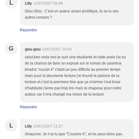
L
Lilly
11/07/2007 08:48
Glou Glou : C'est un auteur assez prolifique, tu as lu ses
autres romans ?
Répondre
G
glou glou
10/07/2007 10:54
salut,ben voila moi je suis une etudiante et cette anée j'ai eu
de la chance de faire un exposé sur le roman de yasmina
khadra "cousin k" c'etait un peu difficile au premier temps
mais pour la deuxieme lecture j'ai trouvé le plaisire de la
lecture et c'est la premiere foie que ça m'arrive c'est bisar
d'habitude j'aime pas trop lire mais là chapeau pour notre
auteur car il m'a changé ma vision de la lecture
Répondre
L
Lilly
24/01/2007 21:27
Amazone: Je n'ai lu que "Cousine K", et ne peux donc pas