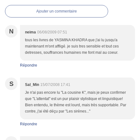
Ajouter un commentaire
N
neima
06/08/2009 07:51
tous les livres de YASMINA KHADRA que j'ai lu jusqu'a
maintenant m'ont affligé. je suis tres sensible et tout ces
detresses, souffrances humaines me font mal au coeur.
Répondre
S
Sal_Min
15/07/2008 17:41
Je n'ai pas encore lu "La cousine K", mais je peux confirmer
que "L'attentat" est un pur plaisir stylistique et linguistique!
Bien entendu, le thème est lourd, mais très supportable. Par
contre, j'ai été déçu par "Les sirènes..."
Répondre