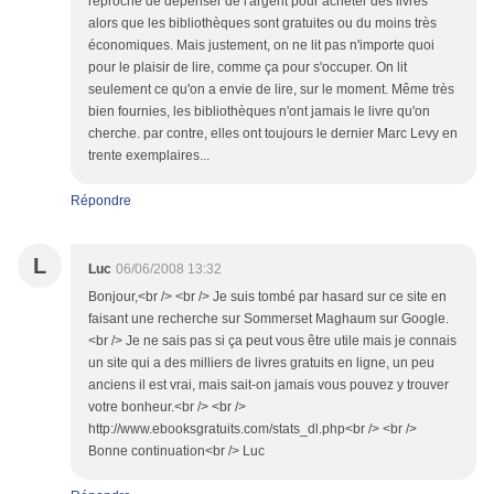
reproche de dépenser de l'argent pour acheter des livres
alors que les bibliothèques sont gratuites ou du moins très
économiques. Mais justement, on ne lit pas n'importe quoi
pour le plaisir de lire, comme ça pour s'occuper. On lit
seulement ce qu'on a envie de lire, sur le moment. Même très
bien fournies, les bibliothèques n'ont jamais le livre qu'on
cherche. par contre, elles ont toujours le dernier Marc Levy en
trente exemplaires...
Répondre
L
Luc
06/06/2008 13:32
Bonjour,<br /> <br /> Je suis tombé par hasard sur ce site en
faisant une recherche sur Sommerset Maghaum sur Google.
<br /> Je ne sais pas si ça peut vous être utile mais je connais
un site qui a des milliers de livres gratuits en ligne, un peu
anciens il est vrai, mais sait-on jamais vous pouvez y trouver
votre bonheur.<br /> <br />
http://www.ebooksgratuits.com/stats_dl.php<br /> <br />
Bonne continuation<br /> Luc