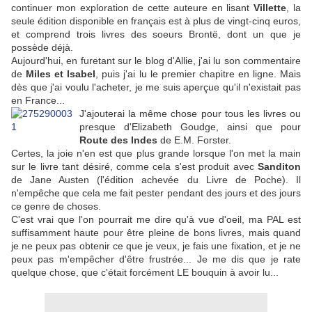
continuer mon exploration de cette auteure en lisant
Villette
, la
seule édition disponible en français est à plus de vingt-cinq euros,
et comprend trois livres des soeurs Brontë, dont un que je
possède déjà.
Aujourd'hui, en furetant sur le blog d'Allie, j'ai lu son commentaire
de
Miles et Isabel
, puis j'ai lu le premier chapitre en ligne. Mais
dès que j'ai voulu l'acheter, je me suis aperçue qu'il n'existait pas
en France...
J'ajouterai la même chose pour tous les livres ou
presque d'Elizabeth Goudge, ainsi que pour
Route des Indes
de E.M. Forster.
Certes, la joie n'en est que plus grande lorsque l'on met la main
sur le livre tant désiré, comme cela s'est produit avec
Sanditon
de Jane Austen (l'édition achevée du Livre de Poche). Il
n'empêche que cela me fait pester pendant des jours et des jours
ce genre de choses.
C'est vrai que l'on pourrait me dire qu'à vue d'oeil, ma PAL est
suffisamment haute pour être pleine de bons livres, mais quand
je ne peux pas obtenir ce que je veux, je fais une fixation, et je ne
peux pas m'empêcher d'être frustrée... Je me dis que je rate
quelque chose, que c'était forcément LE bouquin à avoir lu...