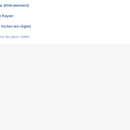
e (littéralement)
im Rayan
 toutes les règles
s les jeux vidéo
us choquant de Rockstar ? - Le scandale BULLY
e plus moche de Steam
du RÊVE tourne au CAUCHEMAR
pendant 8 heures
it… à tort
umiliés par un jeu vidéo
ire - Final Fantasy 8
ti un empire - Age of Empires