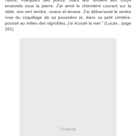
l'autre, marquant des points, ôtant leur lumière aux corps
ensevelis sous la pierre. J'ai aimé le chiendent courant sur la
stèle, son vert tendre, vivace et tenace. J'ai débarrassé le ventre
rose du coquillage de sa poussière et, dans ce petit cimtière,
poussé au milieu des vignobles, j'ai écouté la mer." (Lucas ; page
161)
Publicité