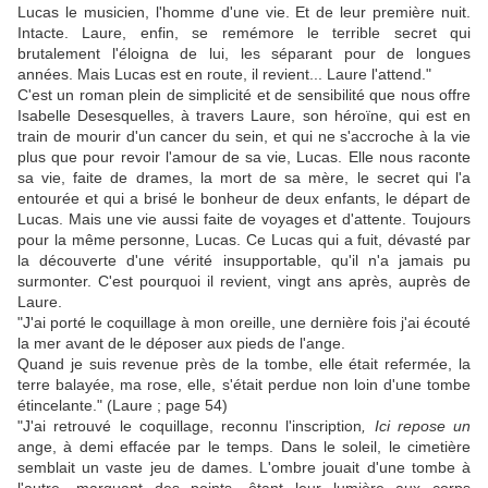
Lucas le musicien, l'homme d'une vie. Et de leur première nuit.
Intacte. Laure, enfin, se remémore le terrible secret qui
brutalement l'éloigna de lui, les séparant pour de longues
années. Mais Lucas est en route, il revient... Laure l'attend."
C'est un roman plein de simplicité et de sensibilité que nous offre
Isabelle Desesquelles, à travers Laure, son héroïne, qui est en
train de mourir d'un cancer du sein, et qui ne s'accroche à la vie
plus que pour revoir l'amour de sa vie, Lucas. Elle nous raconte
sa vie, faite de drames, la mort de sa mère, le secret qui l'a
entourée et qui a brisé le bonheur de deux enfants, le départ de
Lucas. Mais une vie aussi faite de voyages et d'attente. Toujours
pour la même personne, Lucas. Ce Lucas qui a fuit, dévasté par
la découverte d'une vérité insupportable, qu'il n'a jamais pu
surmonter. C'est pourquoi il revient, vingt ans après, auprès de
Laure.
"J'ai porté le coquillage à mon oreille, une dernière fois j'ai écouté
la mer avant de le déposer aux pieds de l'ange.
Quand je suis revenue près de la tombe, elle était refermée, la
terre balayée, ma rose, elle, s'était perdue non loin d'une tombe
étincelante." (Laure ; page 54)
"J'ai retrouvé le coquillage, reconnu l'inscription
, Ici repose un
ange, à demi effacée par le temps. Dans le soleil, le cimetière
semblait un vaste jeu de dames. L'ombre jouait d'une tombe à