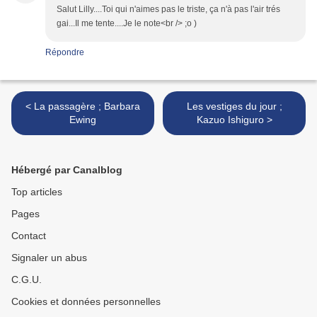
Salut Lilly....Toi qui n'aimes pas le triste, ça n'à pas l'air trés
gai...Il me tente....Je le note<br /> ;o )
Répondre
< La passagère ; Barbara
Les vestiges du jour ;
Ewing
Kazuo Ishiguro >
Hébergé par Canalblog
Top articles
Pages
Contact
Signaler un abus
C.G.U.
Cookies et données personnelles