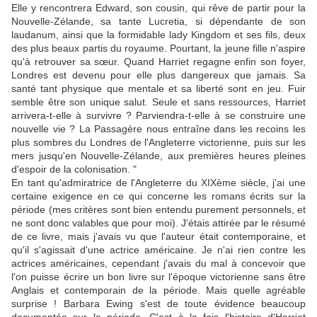
Elle y rencontrera Edward, son cousin, qui rêve de partir pour la
Nouvelle-Zélande, sa tante Lucretia, si dépendante de son
laudanum, ainsi que la formidable lady Kingdom et ses fils, deux
des plus beaux partis du royaume. Pourtant, la jeune fille n'aspire
qu'à retrouver sa sœur. Quand Harriet regagne enfin son foyer,
Londres est devenu pour elle plus dangereux que jamais. Sa
santé tant physique que mentale et sa liberté sont en jeu. Fuir
semble être son unique salut. Seule et sans ressources, Harriet
arrivera-t-elle à survivre ? Parviendra-t-elle à se construire une
nouvelle vie ? La Passagère nous entraîne dans les recoins les
plus sombres du Londres de l'Angleterre victorienne, puis sur les
mers jusqu'en Nouvelle-Zélande, aux premières heures pleines
d'espoir de la colonisation. "
En tant qu'admiratrice de l'Angleterre du XIXème siècle, j'ai une
certaine exigence en ce qui concerne les romans écrits sur la
période (mes critères sont bien entendu purement personnels, et
ne sont donc valables que pour moi). J'étais attirée par le résumé
de ce livre, mais j'avais vu que l'auteur était contemporaine, et
qu'il s'agissait d'une actrice américaine. Je n'ai rien contre les
actrices américaines, cependant j'avais du mal à concevoir que
l'on puisse écrire un bon livre sur l'époque victorienne sans être
Anglais et contemporain de la période. Mais quelle agréable
surprise ! Barbara Ewing s'est de toute évidence beaucoup