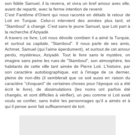
son fidèle Samuel, il la reverra, et vivra un bref amour avec elle,
avant de repartir, avec la ferme intention de revenir.
C'est Fantôme d'Orient qui nous raconte en détails le retour de
Loti en Turquie. Celui-ci intervient des années plus tard, et
"Stamboul" à changé. C'est sans le jeune Samuel, que Loti part à
la recherche d'Aziyadé.
A travers ce livre, Loti nous dévoile combien il a aimé la Turquie,
et surtout sa capitale, "Stamboul". Il nous parle de ses amis,
Achmet, Samuel (qui l'aime éperdument), et surtout de cet amour
perdu, mystérieux, Aziyadé. Tout le livre sans le mystère, on
imagine sans peine les rues de "Stamboul", son atmosphère, les
habitants de cette ville tant aimée de Pierre Loti. L'histoire, par
son caractère autobiographique, est à l'image de ce dernier,
pleine de non-dits (il semblerait que ce soit aussi en raison du
caractère "choquant" de certaines choses pour l'époque où a été
écrit le livre), de dissimulations (les noms ont parfois été
changés, et sont difficiles à vérifier), un peu comme si Loti avait
voulu se confier, sans trahir les personnages qu'il a aimés et à
qui il pense avoir fait suffisamment de tort.