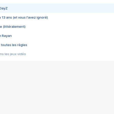
 DayZ
 a 13 ans (et vous l'avez ignoré)
e (littéralement)
im Rayan
 toutes les règles
s les jeux vidéo
us choquant de Rockstar ? - Le scandale BULLY
e plus moche de Steam
du RÊVE tourne au CAUCHEMAR
pendant 8 heures
it… à tort
umiliés par un jeu vidéo